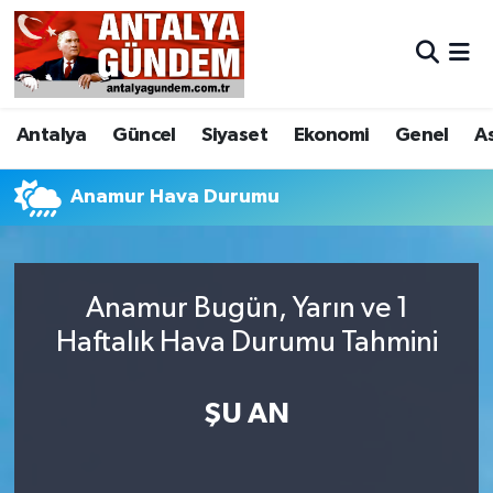
Antalya
Antalya Nöbetçi Eczaneler
Antalya
Güncel
Siyaset
Ekonomi
Genel
A
Asayiş
Antalya Hava Durumu
Bilim & Teknoloji
Antalya Namaz Vakitleri
Anamur Hava Durumu
Bölge
Antalya Trafik Yoğunluk Haritası
Anamur Bugün, Yarın ve 1
EĞİTİM
Süper Lig Puan Durumu ve Fikstür
Haftalık Hava Durumu Tahmini
Ekonomi
Tüm Manşetler
ŞU AN
Genel
Son Dakika Haberleri
Görüntülü Haber
Haber Arşivi