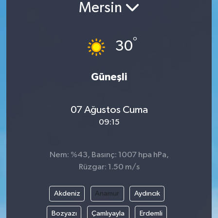
Mersin
Güncel
°
Kültür & Sanat
30
Magazin
Güneşli
Resmi İlan
07 Ağustos Cuma
Sağlık & Yaşam
09:15
Siyaset
Nem: %43, Basınç: 1007 hpa hPa,
Spor
Rüzgar: 1.50 m/s
Akdeniz
Anamur
Aydıncık
Bozyazı
Çamlıyayla
Erdemli