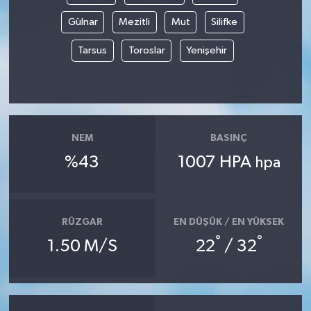
Gülnar
Mezitli
Mut
Silifke
Tarsus
Toroslar
Yenişehir
NEM
BASINÇ
%43
1007 HPA
hpa
RÜZGAR
EN DÜŞÜK / EN YÜKSEK
°
°
1.50 M/S
22
/ 32