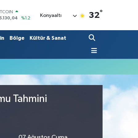
°
ITCOIN
32
Konyaaltı
5.130,04
%1.2
OLAR
7,7106
%0.17
URO
in
Bölge
Kültür & Sanat
5,1652
%0.27
TERLİN
4,4046
%0.35
RAM ALTIN
618.49
%2.12
İST100
3.773
%-19
umu Tahmini
07 Ağustos Cuma