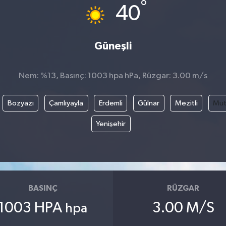
°
40
Güneşli
Nem: %13, Basınç: 1003 hpa hPa, Rüzgar: 3.00 m/s
Bozyazı
Çamlıyayla
Erdemli
Gülnar
Mezitli
Mu
Yenişehir
BASINÇ
RÜZGAR
1003 HPA
3.00 M/S
hpa