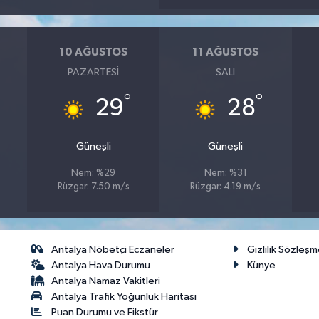
10 AĞUSTOS
11 AĞUSTOS
PAZARTESI
SALI
°
°
29
28
Güneşli
Güneşli
Nem: %29
Nem: %31
Rüzgar: 7.50 m/s
Rüzgar: 4.19 m/s
Antalya Nöbetçi Eczaneler
Gizlilik Sözleşm
Antalya Hava Durumu
Künye
Antalya Namaz Vakitleri
Antalya Trafik Yoğunluk Haritası
Puan Durumu ve Fikstür