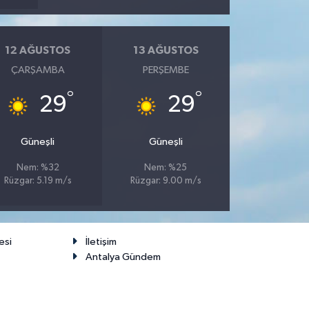
12 AĞUSTOS
13 AĞUSTOS
ÇARŞAMBA
PERŞEMBE
°
°
29
29
Güneşli
Güneşli
Nem: %32
Nem: %25
Rüzgar: 5.19 m/s
Rüzgar: 9.00 m/s
esi
İletişim
Antalya Gündem