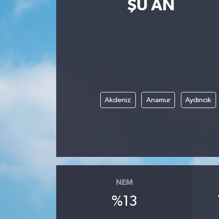
ŞU AN
Güncel
Kültür & Sanat
Magazin
Resmi İlan
Akdeniz
Anamur
Aydıncık
Sağlık & Yaşam
Siyaset
Spor
NEM
%13