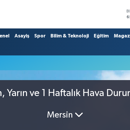
B
6
D
4
E
enel
Asayiş
Spor
Bilim & Teknoloji
Eğitim
Magaz
5
S
6
G
6
B
1
 Yarın ve 1 Haftalık Hava Dur
Mersin