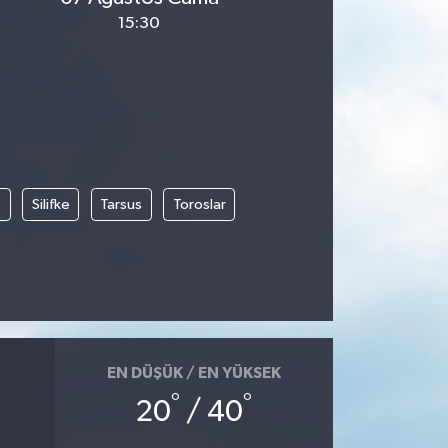
15:30
t
Silifke
Tarsus
Toroslar
EN DÜŞÜK / EN YÜKSEK
°
°
20
/ 40