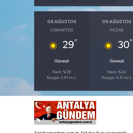
08 AĞUSTOS
09 AĞUSTOS
CUMARTESI
PAZAR
°
°
29
30
Güneşli
Güneşli
Nem: %38
Nem: %34
Rüzgar: 5.61 m/s
Rüzgar: 4.31 m/s
Antalyagundem.com.tr, Antalya ili ve çevresinde