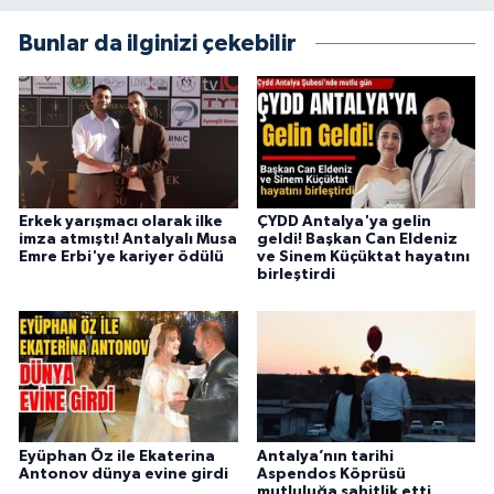
Bunlar da ilginizi çekebilir
Erkek yarışmacı olarak ilke
ÇYDD Antalya'ya gelin
imza atmıştı! Antalyalı Musa
geldi! Başkan Can Eldeniz
Emre Erbi'ye kariyer ödülü
ve Sinem Küçüktat hayatını
birleştirdi
Eyüphan Öz ile Ekaterina
Antalya’nın tarihi
Antonov dünya evine girdi
Aspendos Köprüsü
mutluluğa şahitlik etti