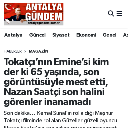
Antalya
Antalya Nöbetçi Eczaneler
Antalya
Güncel
Siyaset
Ekonomi
Genel
A
Asayiş
Antalya Hava Durumu
Bilim & Teknoloji
Antalya Namaz Vakitleri
HABERLER
MAGAZIN
Tokatçı’nın Emine’si kim
Bölge
Antalya Trafik Yoğunluk Haritası
der ki 65 yaşında, son
görüntüsüyle mest etti,
EĞİTİM
Süper Lig Puan Durumu ve Fikstür
Nazan Saatçi son halini
Ekonomi
Tüm Manşetler
görenler inanamadı
Genel
Son Dakika Haberleri
Son dakika... Kemal Sunal'ın rol aldığı Meşhur
Tokatçı filminde rol alan Güzeller güzeli oyuncu
Görüntülü Haber
Haber Arşivi