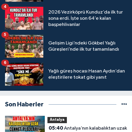
4
2026 Vezirköprü Kunduz’da ilk tur
sona erdi. İşte son 64’e kalan
başpehlivanlar
5
Gelişim Ligi’ndeki Gökbel Yağlı
Güreşleri’nde ilk tur tamamlandı
6
Yağlı güreş hocası Hasan Aydın’dan
eleştirilere tokat gibi yanıt
Son Haberler
Antalya
05:40
Antalya’nın kalabalıktan uzak