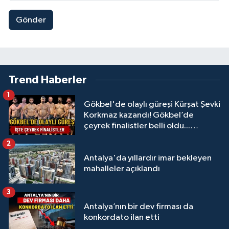
Gönder
Trend Haberler
1
Gökbel'de olaylı güreşi Kürşat Şevki
Korkmaz kazandı! Gökbel’de
çeyrek finalistler belli oldu...
Megastar Ali Gürbüz elendi!
2
Antalya'da yıllardır imar bekleyen
mahalleler açıklandı
3
Antalya’nın bir dev firması da
konkordato ilan etti