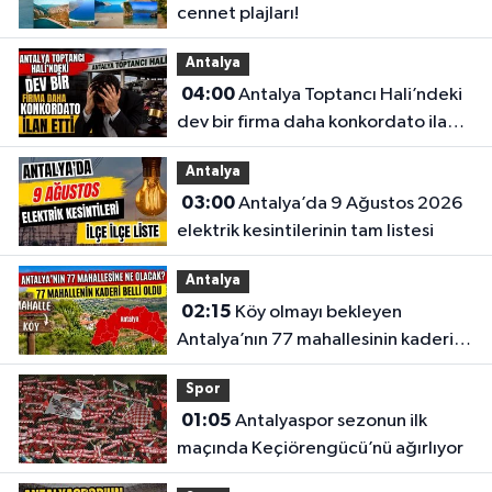
cennet plajları!
Antalya
04:00
Antalya Toptancı Hali’ndeki
dev bir firma daha konkordato ilan
etti
Antalya
03:00
Antalya’da 9 Ağustos 2026
elektrik kesintilerinin tam listesi
Antalya
02:15
Köy olmayı bekleyen
Antalya’nın 77 mahallesinin kaderi
belli oldu
Spor
01:05
Antalyaspor sezonun ilk
maçında Keçiörengücü’nü ağırlıyor