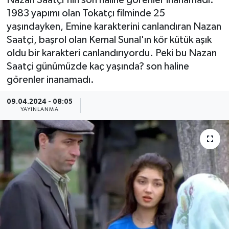
Nazan Saatçi'nin son haline görenler inanamadı.
1983 yapımı olan Tokatçı filminde 25
Güncel
yaşındayken, Emine karakterini canlandıran Nazan
Saatçi, başrol olan Kemal Sunal'ın kör kütük aşık
Kültür & Sanat
oldu bir karakteri canlandırıyordu. Peki bu Nazan
Saatçi günümüzde kaç yaşında? son haline
Magazin
görenler inanamadı.
Resmi İlan
09.04.2024 - 08:05
YAYINLANMA
Sağlık & Yaşam
Siyaset
Spor