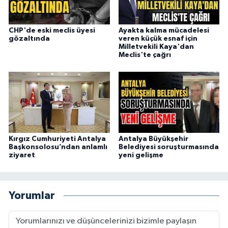
CHP'de eski meclis üyesi
Ayakta kalma mücadelesi
gözaltında
veren küçük esnaf için
Milletvekili Kaya'dan
Meclis'te çağrı
Kırgız Cumhuriyeti Antalya
Antalya Büyükşehir
Başkonsolosu’ndan anlamlı
Belediyesi soruşturmasında
ziyaret
yeni gelişme
Yorumlar