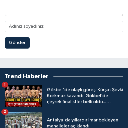
Gönder
Trend Haberler
1
Gökbel'de olaylı güreşi Kürşat Şevki
Korkmaz kazandı! Gökbel’de
çeyrek finalistler belli oldu...
Megastar Ali Gürbüz elendi!
2
Antalya'da yıllardır imar bekleyen
mahalleler açıklandı