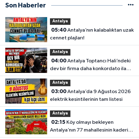
Son Haberler
Antalya
05:40
Antalya’nın kalabalıktan uzak
cennet plajları!
Antalya
04:00
Antalya Toptancı Hali’ndeki
dev bir firma daha konkordato ilan
etti
Antalya
03:00
Antalya’da 9 Ağustos 2026
elektrik kesintilerinin tam listesi
Antalya
02:15
Köy olmayı bekleyen
Antalya’nın 77 mahallesinin kaderi
belli oldu