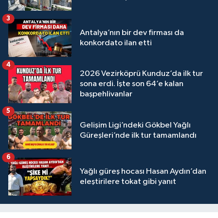
3
Antalya’nın bir dev firması da
konkordato ilan etti
4
2026 Vezirköprü Kunduz’da ilk tur
sona erdi. İşte son 64’e kalan
başpehlivanlar
5
Gelişim Ligi’ndeki Gökbel Yağlı
Güreşleri’nde ilk tur tamamlandı
6
Yağlı güreş hocası Hasan Aydın’dan
eleştirilere tokat gibi yanıt