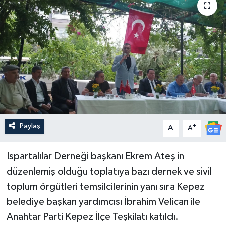
Güncel
Kültür & Sanat
Magazin
Resmi İlan
Sağlık & Yaşam
Paylaş
-
+
A
A
Siyaset
Ispartalılar Derneği başkanı Ekrem Ateş in
düzenlemiş olduğu toplatıya bazı dernek ve sivil
Spor
toplum örgütleri temsilcilerinin yanı sıra Kepez
belediye başkan yardımcısı İbrahim Velican ile
Anahtar Parti Kepez İlçe Teşkilatı katıldı.