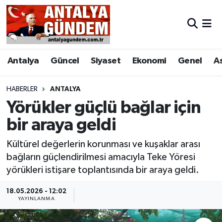
Antalya
Antalya Nöbetçi Eczaneler
Antalya
Güncel
Siyaset
Ekonomi
Genel
A
Asayiş
Antalya Hava Durumu
Bilim & Teknoloji
Antalya Namaz Vakitleri
HABERLER
ANTALYA
Yörükler güçlü bağlar için
Bölge
Antalya Trafik Yoğunluk Haritası
bir araya geldi
EĞİTİM
Süper Lig Puan Durumu ve Fikstür
Kültürel değerlerin korunması ve kuşaklar arası
bağların güçlendirilmesi amacıyla Teke Yöresi
Ekonomi
Tüm Manşetler
yörükleri istişare toplantısında bir araya geldi.
Genel
Son Dakika Haberleri
18.05.2026 - 12:02
YAYINLANMA
Görüntülü Haber
Haber Arşivi