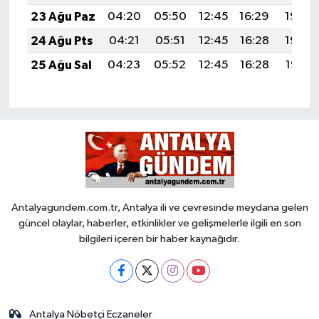
23 Ağu Paz
04:20
05:50
12:45
16:29
19:30
24 Ağu Pts
04:21
05:51
12:45
16:28
19:29
25 Ağu Sal
04:23
05:52
12:45
16:28
19:27
Antalyagundem.com.tr, Antalya ili ve çevresinde meydana gelen
güncel olaylar, haberler, etkinlikler ve gelişmelerle ilgili en son
bilgileri içeren bir haber kaynağıdır.
Antalya Nöbetçi Eczaneler