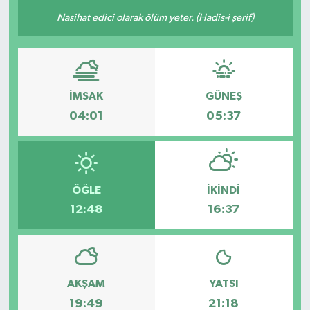
Nasihat edici olarak ölüm yeter. (Hadis-i şerif)
Güncel
Kültür & Sanat
Magazin
İMSAK
GÜNEŞ
04:01
05:37
Resmi İlan
Sağlık & Yaşam
ÖĞLE
İKINDI
Siyaset
12:48
16:37
Spor
AKŞAM
YATSI
19:49
21:18