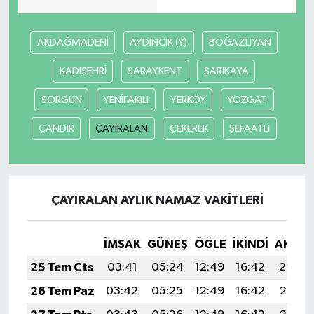
AKDAĞMADENİ
AYDINCIK (Y)
BOĞAZLIYAN
KADIŞEHRİ
SARAYKENT
SARIKAYA
SORGUN
YENİFAKILI
YERKÖY
YOZGAT
ÇANDIR
ÇAYIRALAN
ÇEKEREK
ŞEFAATLİ
ÇAYIRALAN AYLIK NAMAZ VAKITLERI
İMSAK
GÜNEŞ
ÖĞLE
İKINDI
AKŞA
25 Tem Cts
03:41
05:24
12:49
16:42
20:04
26 Tem Paz
03:42
05:25
12:49
16:42
20:03