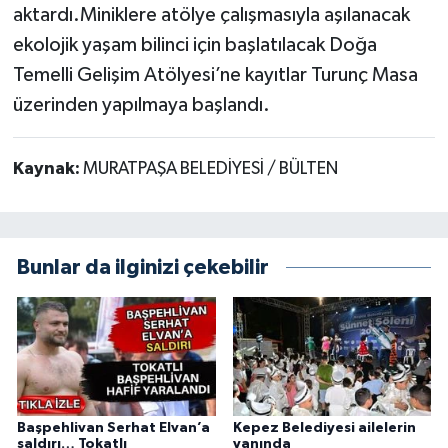
aktardı.Miniklere atölye çalışmasıyla aşılanacak
ekolojik yaşam bilinci için başlatılacak Doğa
Temelli Gelişim Atölyesi’ne kayıtlar Turunç Masa
üzerinden yapılmaya başlandı.
Kaynak:
MURATPAŞA BELEDİYESİ / BÜLTEN
Bunlar da ilginizi çekebilir
Başpehlivan Serhat Elvan’a
Kepez Belediyesi ailelerin
saldırı… Tokatlı
yanında