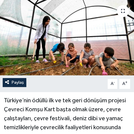
Güncel
Kültür & Sanat
Magazin
Resmi İlan
Sağlık & Yaşam
Paylaş
-
+
A
A
Siyaset
Türkiye’nin ödüllü ilk ve tek geri dönüşüm projesi
Spor
Çevreci Komşu Kart başta olmak üzere, çevre
çalıştayları, çevre festivali, deniz dibi ve yamaç
temizlikleriyle çevrecilik faaliyetleri konusunda