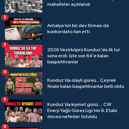
mahalleler açıklandı
2
Antalya’nın bir dev firması da
konkordato ilan etti
3
2026 Vezirköprü Kunduz’da ilk tur
sona erdi. İşte son 64’e kalan
başpehlivanlar
4
Kunduz’da olaylı güreş... Çeyrek
finale kalan başpehlivanlar belli oldu
5
Kunduz’da kıymet günü… CW
Enerji Yağlı Güreş Ligi’nin 6. Etabı
öncesi nefesler tutuldu
6