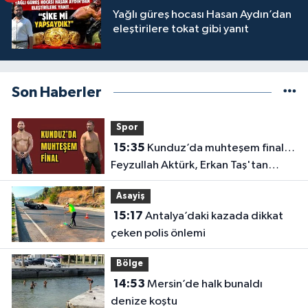
Yağlı güreş hocası Hasan Aydın’dan
eleştirilere tokat gibi yanıt
Son Haberler
Spor
15:35
Kunduz’da muhteşem final…
Feyzullah Aktürk, Erkan Taş'tan
Kırkpınar'ın rövanşını aldı
Asayiş
15:17
Antalya’daki kazada dikkat
çeken polis önlemi
Bölge
14:53
Mersin’de halk bunaldı
denize koştu