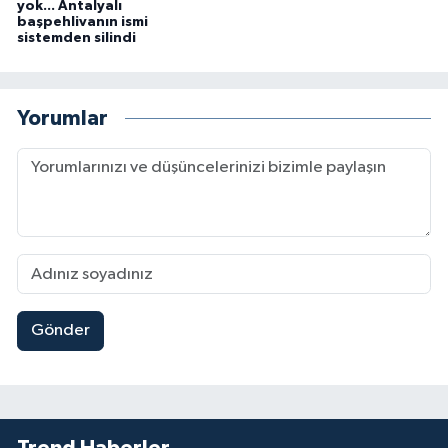
yok... Antalyalı
başpehlivanın ismi
sistemden silindi
Yorumlar
Gönder