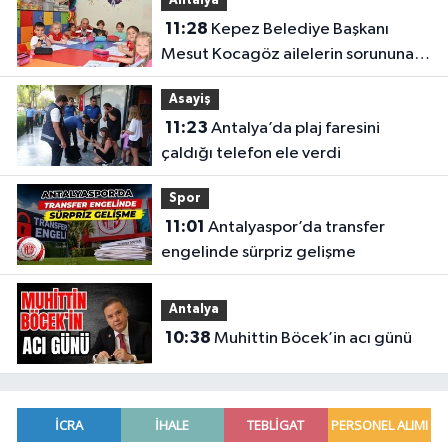
Antalya
11:28
Kepez Belediye Başkanı
Mesut Kocagöz ailelerin sorununa
çözüm arıyor
Asayiş
11:23
Antalya’da plaj faresini
çaldığı telefon ele verdi
Spor
11:01
Antalyaspor’da transfer
engelinde sürpriz gelişme
Antalya
10:38
Muhittin Böcek’in acı günü