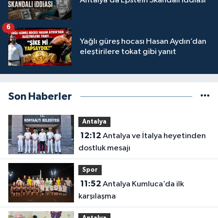
Antalya’da Epstein Skandalı iddiası
6
Yağlı güreş hocası Hasan Aydın’dan
eleştirilere tokat gibi yanıt
Son Haberler
Antalya
12:12
Antalya ve İtalya heyetinden
dostluk mesajı
Spor
11:52
Antalya Kumluca’da ilk
karşılaşma