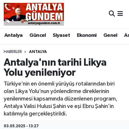
Antalya
Antalya Nöbetçi Eczaneler
Antalya
Güncel
Siyaset
Ekonomi
Genel
A
Asayiş
Antalya Hava Durumu
Bilim & Teknoloji
Antalya Namaz Vakitleri
HABERLER
ANTALYA
Antalya'nın tarihi Likya
Bölge
Antalya Trafik Yoğunluk Haritası
Yolu yenileniyor
EĞİTİM
Süper Lig Puan Durumu ve Fikstür
Türkiye’nin en önemli yürüyüş rotalarından biri
olan Likya Yolu’nun yönlendirme direklerinin
Ekonomi
Tüm Manşetler
yenilenmesi kapsamında düzenlenen program,
Antalya Valisi Hulusi Şahin ve eşi Ebru Şahin’in
Genel
Son Dakika Haberleri
katılımıyla gerçekleştirildi.
Görüntülü Haber
Haber Arşivi
03.05.2025 - 13:27