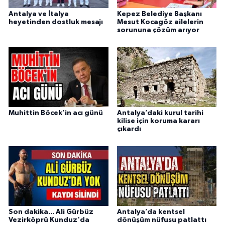
Antalya ve İtalya
Kepez Belediye Başkanı
heyetinden dostluk mesajı
Mesut Kocagöz ailelerin
sorununa çözüm arıyor
Muhittin Böcek’in acı günü
Antalya’daki kurul tarihi
kilise için koruma kararı
çıkardı
Son dakika... Ali Gürbüz
Antalya’da kentsel
Vezirköprü Kunduz'da
dönüşüm nüfusu patlattı