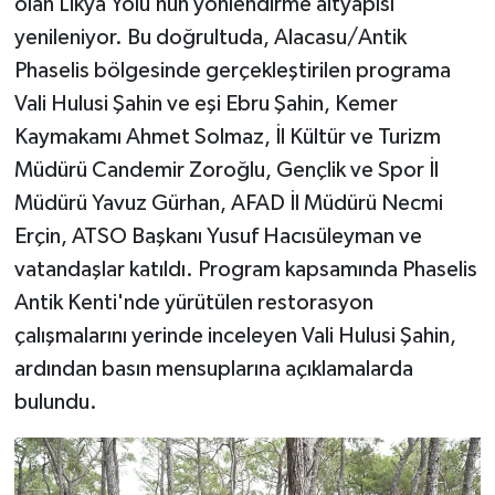
olan Likya Yolu’nun yönlendirme altyapısı
yenileniyor. Bu doğrultuda, Alacasu/Antik
Phaselis bölgesinde gerçekleştirilen programa
Vali Hulusi Şahin ve eşi Ebru Şahin, Kemer
Kaymakamı Ahmet Solmaz, İl Kültür ve Turizm
Müdürü Candemir Zoroğlu, Gençlik ve Spor İl
Müdürü Yavuz Gürhan, AFAD İl Müdürü Necmi
Erçin, ATSO Başkanı Yusuf Hacısüleyman ve
vatandaşlar katıldı. Program kapsamında Phaselis
Antik Kenti'nde yürütülen restorasyon
çalışmalarını yerinde inceleyen Vali Hulusi Şahin,
ardından basın mensuplarına açıklamalarda
bulundu.