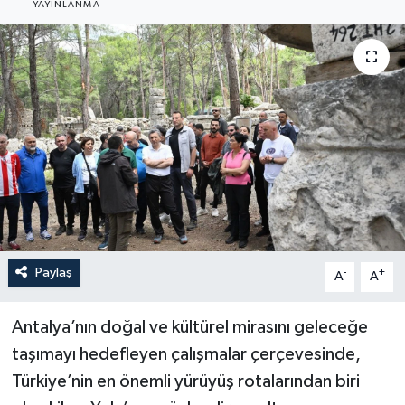
YAYINLANMA
Güncel
Kültür & Sanat
Magazin
Resmi İlan
Sağlık & Yaşam
Siyaset
Paylaş
-
+
A
A
Spor
Antalya’nın doğal ve kültürel mirasını geleceğe
taşımayı hedefleyen çalışmalar çerçevesinde,
Türkiye’nin en önemli yürüyüş rotalarından biri