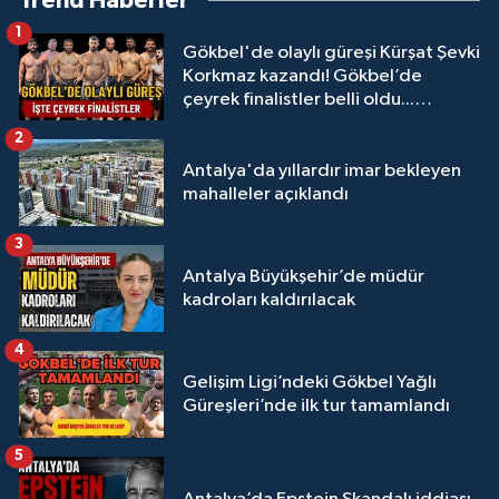
Trend Haberler
1
Gökbel'de olaylı güreşi Kürşat Şevki
Korkmaz kazandı! Gökbel’de
çeyrek finalistler belli oldu...
Megastar Ali Gürbüz elendi!
2
Antalya'da yıllardır imar bekleyen
mahalleler açıklandı
3
Antalya Büyükşehir’de müdür
kadroları kaldırılacak
4
Gelişim Ligi’ndeki Gökbel Yağlı
Güreşleri’nde ilk tur tamamlandı
5