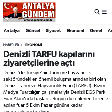
Antalya
Antalya Nöbetçi Eczaneler
Antalya
Güncel
Siyaset
Ekonomi
Genel
A
Asayiş
Antalya Hava Durumu
Bilim & Teknoloji
Antalya Namaz Vakitleri
HABERLER
EKONOMI
Denizli TARFU kapılarını
Bölge
Antalya Trafik Yoğunluk Haritası
ziyaretçilerine açtı
EĞİTİM
Süper Lig Puan Durumu ve Fikstür
Denizli'de Türkiye'nin tarım ve hayvancılık
sektöründeki en önemli buluşmalarından biri olan
Ekonomi
Tüm Manşetler
Denizli Tarım ve Hayvancılık Fuarı (TARFU), Bizim
Medya Fuarcılığın çalışmalarıyla Denizli EGS Park
Genel
Son Dakika Haberleri
Fuar Alanı'nda başladı. Bugün düzenlenen törenle
açılan fuar 5 Ekim Pazar gününe kadar
Görüntülü Haber
Haber Arşivi
ziyaretçilerini bekliyor.