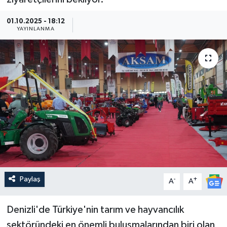
Güncel
01.10.2025 - 18:12
YAYINLANMA
Kültür & Sanat
Magazin
Resmi İlan
Sağlık & Yaşam
Siyaset
Spor
Paylaş
-
+
A
A
Denizli'de Türkiye'nin tarım ve hayvancılık
sektöründeki en önemli buluşmalarından biri olan