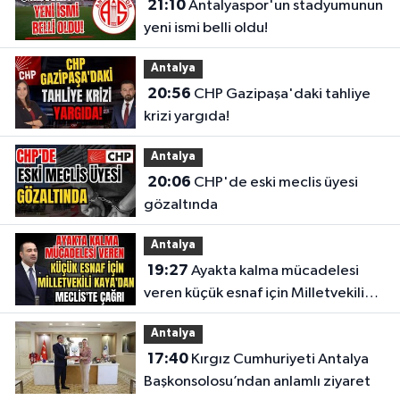
21:10
Antalyaspor'un stadyumunun
yeni ismi belli oldu!
Antalya
20:56
CHP Gazipaşa'daki tahliye
krizi yargıda!
Antalya
20:06
CHP'de eski meclis üyesi
gözaltında
Antalya
19:27
Ayakta kalma mücadelesi
veren küçük esnaf için Milletvekili
Kaya'dan Meclis'te çağrı
Antalya
17:40
Kırgız Cumhuriyeti Antalya
Başkonsolosu’ndan anlamlı ziyaret