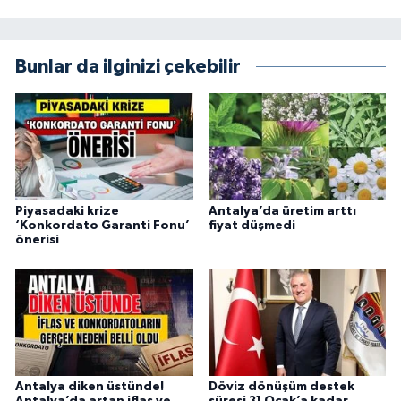
Bunlar da ilginizi çekebilir
Piyasadaki krize
Antalya’da üretim arttı
‘Konkordato Garanti Fonu’
fiyat düşmedi
önerisi
Antalya diken üstünde!
Döviz dönüşüm destek