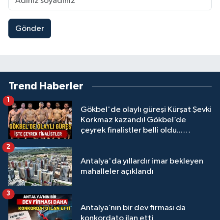
Gönder
Trend Haberler
1
Gökbel'de olaylı güreşi Kürşat Şevki
Korkmaz kazandı! Gökbel’de
çeyrek finalistler belli oldu...
Megastar Ali Gürbüz elendi!
2
Antalya'da yıllardır imar bekleyen
mahalleler açıklandı
3
Antalya’nın bir dev firması da
konkordato ilan etti