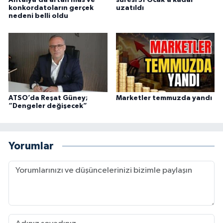
Antalya’da artan iflas ve
süresi 31 Ocak’a kadar
konkordatoların gerçek
uzatıldı
nedeni belli oldu
ATSO’da Reşat Güney;
Marketler temmuzda yandı
“Dengeler değişecek”
Yorumlar