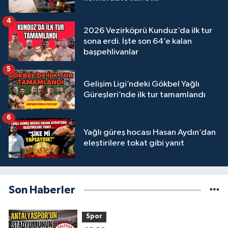
4
2026 Vezirköprü Kunduz’da ilk tur
sona erdi. İşte son 64’e kalan
başpehlivanlar
5
Gelişim Ligi’ndeki Gökbel Yağlı
Güreşleri’nde ilk tur tamamlandı
6
Yağlı güreş hocası Hasan Aydın’dan
eleştirilere tokat gibi yanıt
Son Haberler
Spor