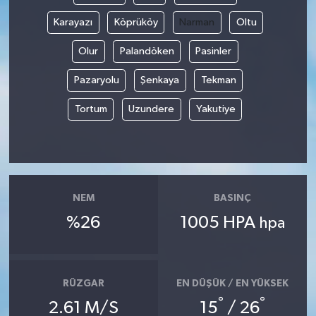
Karayazı
Köprüköy
Narman
Oltu
Olur
Palandöken
Pasinler
Pazaryolu
Şenkaya
Tekman
Tortum
Uzundere
Yakutiye
NEM
BASINÇ
%26
1005 HPA
hpa
RÜZGAR
EN DÜŞÜK / EN YÜKSEK
°
°
2.61 M/S
15
/ 26