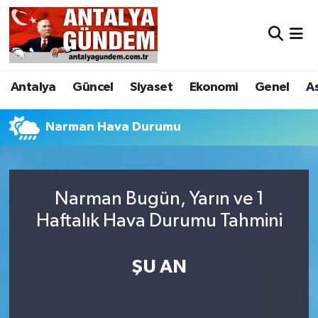
Antalya
Antalya Nöbetçi Eczaneler
Antalya
Güncel
Siyaset
Ekonomi
Genel
A
Asayiş
Antalya Hava Durumu
Bilim & Teknoloji
Antalya Namaz Vakitleri
Narman Hava Durumu
Bölge
Antalya Trafik Yoğunluk Haritası
Narman Bugün, Yarın ve 1
EĞİTİM
Süper Lig Puan Durumu ve Fikstür
Haftalık Hava Durumu Tahmini
Ekonomi
Tüm Manşetler
ŞU AN
Genel
Son Dakika Haberleri
Görüntülü Haber
Haber Arşivi