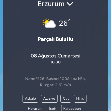
Erzurum
Güncel
°
Kültür & Sanat
26
Magazin
Parçalı Bulutlu
Resmi İlan
08 Ağustos Cumartesi
Sağlık & Yaşam
16:30
Siyaset
Nem: %26, Basınç: 1005 hpa hPa,
Spor
Rüzgar: 2.61 m/s
Aşkale
Aziziye
Çat
Hınıs
Horasan
İspir
Karaçoban