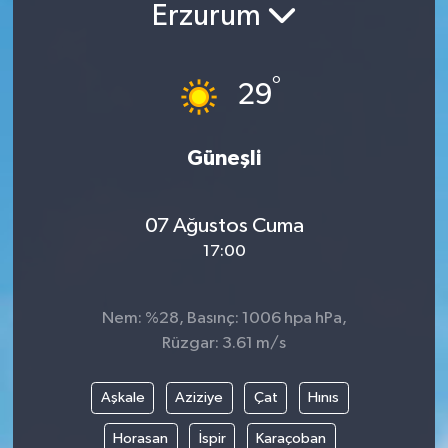
Erzurum
Güncel
°
Kültür & Sanat
29
Magazin
Güneşli
Resmi İlan
07 Ağustos Cuma
Sağlık & Yaşam
17:00
Siyaset
Nem: %28, Basınç: 1006 hpa hPa,
Spor
Rüzgar: 3.61 m/s
Aşkale
Aziziye
Çat
Hınıs
Horasan
İspir
Karaçoban