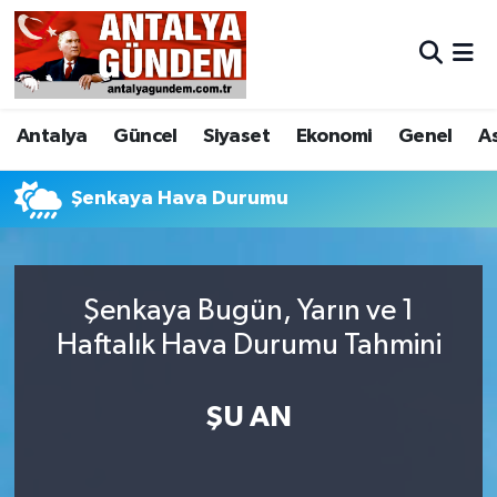
Antalya
Antalya Nöbetçi Eczaneler
Antalya
Güncel
Siyaset
Ekonomi
Genel
A
Asayiş
Antalya Hava Durumu
Bilim & Teknoloji
Antalya Namaz Vakitleri
Şenkaya Hava Durumu
Bölge
Antalya Trafik Yoğunluk Haritası
Şenkaya Bugün, Yarın ve 1
EĞİTİM
Süper Lig Puan Durumu ve Fikstür
Haftalık Hava Durumu Tahmini
Ekonomi
Tüm Manşetler
ŞU AN
Genel
Son Dakika Haberleri
Görüntülü Haber
Haber Arşivi