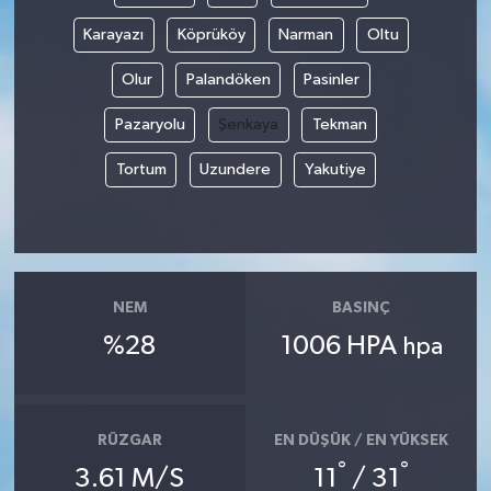
Karayazı
Köprüköy
Narman
Oltu
Olur
Palandöken
Pasinler
Pazaryolu
Şenkaya
Tekman
Tortum
Uzundere
Yakutiye
NEM
BASINÇ
%28
1006 HPA
hpa
RÜZGAR
EN DÜŞÜK / EN YÜKSEK
°
°
3.61 M/S
11
/ 31