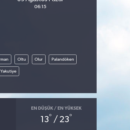
06:15
rman
Oltu
Olur
Palandöken
Yakutiye
EN DÜŞÜK / EN YÜKSEK
°
°
13
/ 23