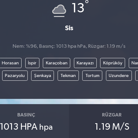
°
13
Sis
Nem: %96, Basınç: 1013 hpa hPa, Rüzgar: 1.19 m/s
Horasan
İspir
Karaçoban
Karayazı
Köprüköy
Na
Pazaryolu
Şenkaya
Tekman
Tortum
Uzundere
BASINÇ
RÜZGAR
1013 HPA
1.19 M/S
hpa