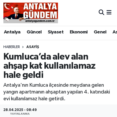
Antalya
Antalya Nöbetçi Eczaneler
Antalya
Güncel
Siyaset
Ekonomi
Genel
A
Asayiş
Antalya Hava Durumu
Bilim & Teknoloji
Antalya Namaz Vakitleri
HABERLER
ASAYIŞ
Kumluca’da alev alan
Bölge
Antalya Trafik Yoğunluk Haritası
ahşap kat kullanılamaz
hale geldi
EĞİTİM
Süper Lig Puan Durumu ve Fikstür
Antalya'nın Kumluca ilçesinde meydana gelen
Ekonomi
Tüm Manşetler
yangın apartmanın ahşaptan yapılan 4. katındaki
evi kullanılamaz hale getirdi.
Genel
Son Dakika Haberleri
28.04.2025 - 08:49
Görüntülü Haber
Haber Arşivi
YAYINLANMA