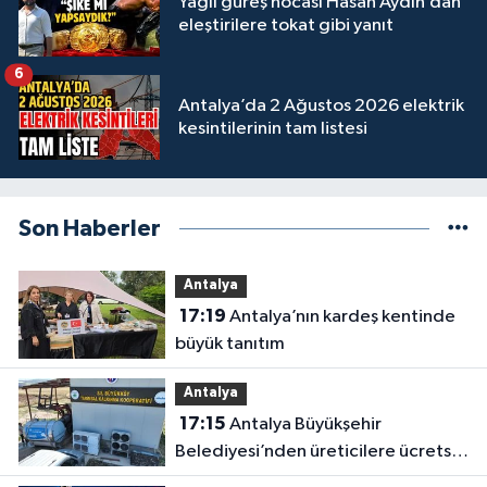
Yağlı güreş hocası Hasan Aydın’dan
eleştirilere tokat gibi yanıt
6
Antalya’da 2 Ağustos 2026 elektrik
kesintilerinin tam listesi
Son Haberler
Antalya
17:19
Antalya’nın kardeş kentinde
büyük tanıtım
Antalya
17:15
Antalya Büyükşehir
Belediyesi’nden üreticilere ücretsiz
destek