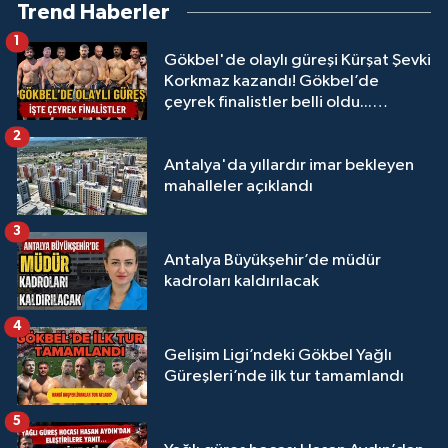
Trend Haberler
1
Gökbel'de olaylı güreşi Kürşat Şevki
Korkmaz kazandı! Gökbel’de
çeyrek finalistler belli oldu...
Megastar Ali Gürbüz elendi!
2
Antalya'da yıllardır imar bekleyen
mahalleler açıklandı
3
Antalya Büyükşehir’de müdür
kadroları kaldırılacak
4
Gelişim Ligi’ndeki Gökbel Yağlı
Güreşleri’nde ilk tur tamamlandı
5