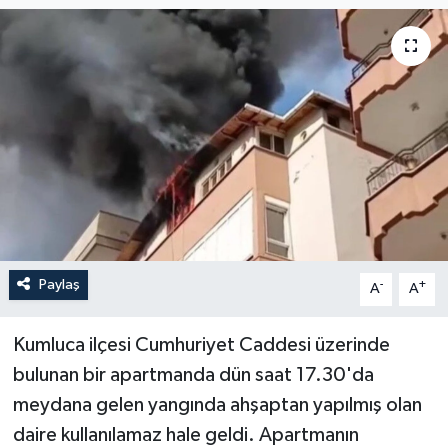
Güncel
Kültür & Sanat
Magazin
Resmi İlan
Sağlık & Yaşam
Paylaş
-
+
A
A
Siyaset
Spor
Kumluca ilçesi Cumhuriyet Caddesi üzerinde
bulunan bir apartmanda dün saat 17.30'da
meydana gelen yangında ahşaptan yapılmış olan
daire kullanılamaz hale geldi. Apartmanın