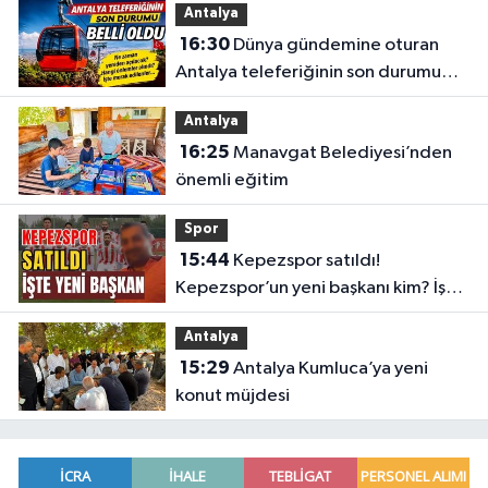
Antalya
16:30
Dünya gündemine oturan
Antalya teleferiğinin son durumu
belli oldu
Antalya
16:25
Manavgat Belediyesi’nden
önemli eğitim
Spor
15:44
Kepezspor satıldı!
Kepezspor’un yeni başkanı kim? İşte
yeni başkan
Antalya
15:29
Antalya Kumluca’ya yeni
konut müjdesi