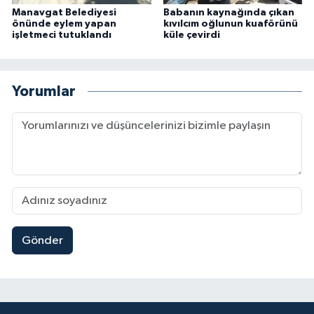
Manavgat Belediyesi
Babanın kaynağında çıkan
önünde eylem yapan
kıvılcım oğlunun kuaförünü
işletmeci tutuklandı
küle çevirdi
Yorumlar
Gönder