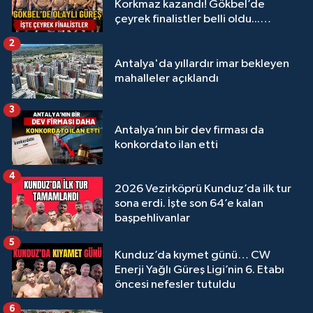
Korkmaz kazandı! Gökbel’de
çeyrek finalistler belli oldu...
Megastar Ali Gürbüz elendi!
2
Antalya'da yıllardır imar bekleyen
mahalleler açıklandı
3
Antalya’nın bir dev firması da
konkordato ilan etti
4
2026 Vezirköprü Kunduz’da ilk tur
sona erdi. İşte son 64’e kalan
başpehlivanlar
5
Kunduz’da kıymet günü… CW
Enerji Yağlı Güreş Ligi’nin 6. Etabı
öncesi nefesler tutuldu
6