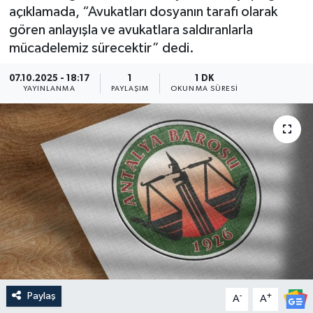
açıklamada, “Avukatları dosyanın tarafı olarak
Güncel
gören anlayışla ve avukatlara saldıranlarla
mücadelemiz sürecektir” dedi.
Kültür & Sanat
07.10.2025 - 18:17
1
1 DK
YAYINLANMA
PAYLAŞIM
OKUNMA SÜRESI
Magazin
Resmi İlan
Sağlık & Yaşam
Siyaset
Spor
Paylaş
-
+
A
A