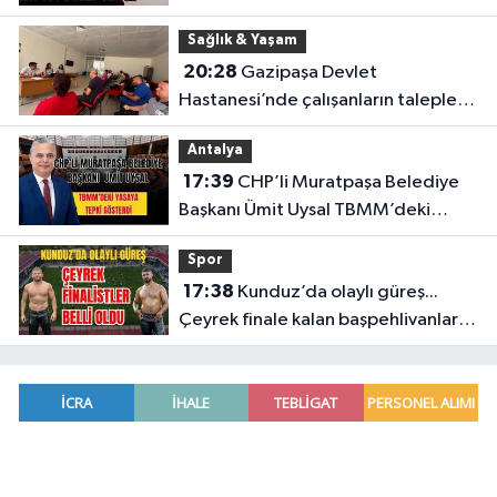
oldu!
Sağlık & Yaşam
20:28
Gazipaşa Devlet
Hastanesi’nde çalışanların talepleri
masaya yatırıldı
Antalya
17:39
CHP’li Muratpaşa Belediye
Başkanı Ümit Uysal TBMM’deki
yasaya tepki gösterdi
Spor
17:38
Kunduz’da olaylı güreş...
Çeyrek finale kalan başpehlivanlar
belli oldu