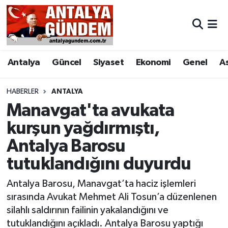
Antalya
Antalya Nöbetçi Eczaneler
Antalya
Güncel
Siyaset
Ekonomi
Genel
A
Asayiş
Antalya Hava Durumu
Bilim & Teknoloji
Antalya Namaz Vakitleri
HABERLER
ANTALYA
Manavgat'ta avukata
Bölge
Antalya Trafik Yoğunluk Haritası
kurşun yağdırmıştı,
Antalya Barosu
EĞİTİM
Süper Lig Puan Durumu ve Fikstür
tutuklandığını duyurdu
Ekonomi
Tüm Manşetler
Antalya Barosu, Manavgat’ta haciz işlemleri
Genel
Son Dakika Haberleri
sırasında Avukat Mehmet Ali Tosun’a düzenlenen
silahlı saldırının failinin yakalandığını ve
Görüntülü Haber
Haber Arşivi
tutuklandığını açıkladı. Antalya Barosu yaptığı