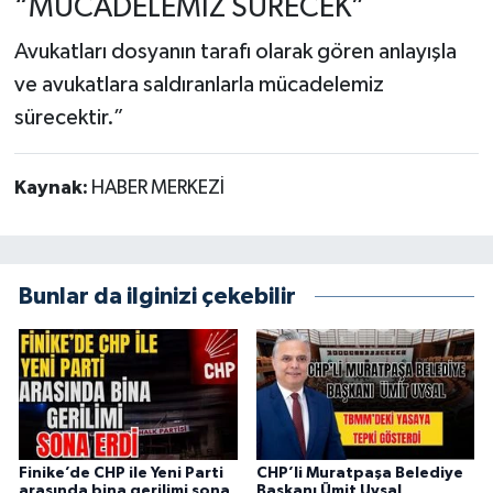
“MÜCADELEMİZ SÜRECEK”
Avukatları dosyanın tarafı olarak gören anlayışla
ve avukatlara saldıranlarla mücadelemiz
sürecektir.”
Kaynak:
HABER MERKEZİ
Bunlar da ilginizi çekebilir
Finike’de CHP ile Yeni Parti
CHP’li Muratpaşa Belediye
arasında bina gerilimi sona
Başkanı Ümit Uysal