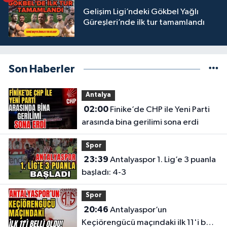
Gelişim Ligi’ndeki Gökbel Yağlı
Güreşleri’nde ilk tur tamamlandı
Son Haberler
Antalya
02:00
Finike’de CHP ile Yeni Parti
arasında bina gerilimi sona erdi
Spor
23:39
Antalyaspor 1. Lig’e 3 puanla
başladı: 4-3
Spor
20:46
Antalyaspor’un
Keçiörengücü maçındaki ilk 11'i belli