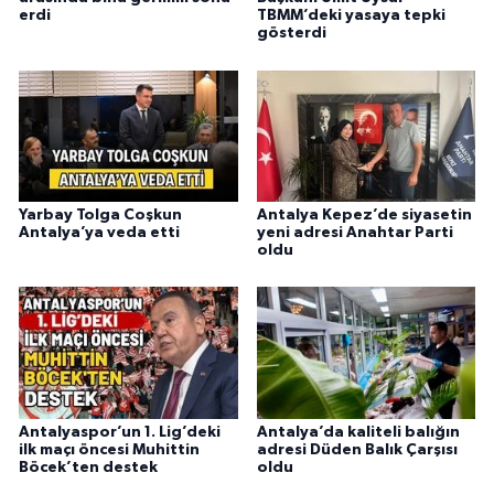
erdi
TBMM’deki yasaya tepki
gösterdi
Yarbay Tolga Coşkun
Antalya Kepez’de siyasetin
Antalya’ya veda etti
yeni adresi Anahtar Parti
oldu
Antalyaspor’un 1. Lig’deki
Antalya’da kaliteli balığın
ilk maçı öncesi Muhittin
adresi Düden Balık Çarşısı
Böcek’ten destek
oldu