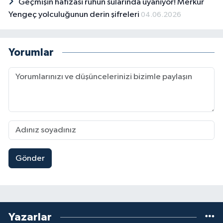
Geçmişin hafizasi ruhun sularinda uyaniyor! Merkür
Yengeç yolculuğunun derin şifreleri
04.06.2026
Yorumlar
Gönder
Yazarlar