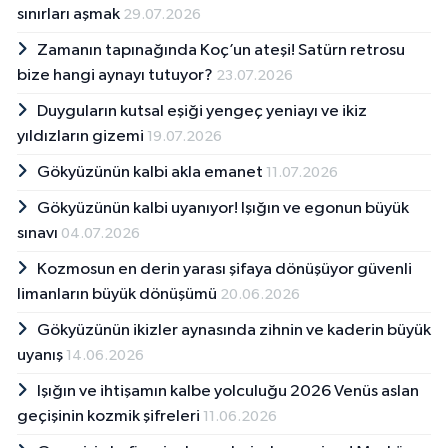
sınırları aşmak
29.07.2026
Zamanın tapınağında Koç’un ateşi! Satürn retrosu
bize hangi aynayı tutuyor?
23.07.2026
Duyguların kutsal eşiği yengeç yeniayı ve ikiz
yıldızların gizemi
19.07.2026
Gökyüzünün kalbi akla emanet
11.07.2026
Gökyüzünün kalbi uyanıyor! Işığın ve egonun büyük
sınavı
04.07.2026
Kozmosun en derin yarası şifaya dönüşüyor güvenli
limanların büyük dönüşümü
20.06.2026
Gökyüzünün ikizler aynasında zihnin ve kaderin büyük
uyanış
14.06.2026
Işığın ve ihtişamın kalbe yolculuğu 2026 Venüs aslan
geçişinin kozmik şifreleri
11.06.2026