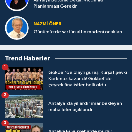
Antalya Betonla Değil, Vicdanla
Planlanması Gerekir
NAZMI ÖNER
Günümüzde sart’ın altın madeni ocakları
Trend Haberler
1
Gökbel'de olaylı güreşi Kürşat Şevki
Korkmaz kazandı! Gökbel’de
çeyrek finalistler belli oldu...
Megastar Ali Gürbüz elendi!
2
Antalya'da yıllardır imar bekleyen
mahalleler açıklandı
3
Antalya Büyükşehir’de müdür