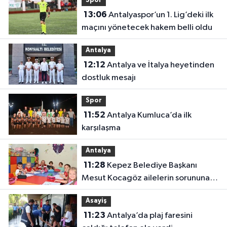
Spor
13:06
Antalyaspor’un 1. Lig’deki ilk
maçını yönetecek hakem belli oldu
Antalya
12:12
Antalya ve İtalya heyetinden
dostluk mesajı
Spor
11:52
Antalya Kumluca’da ilk
karşılaşma
Antalya
11:28
Kepez Belediye Başkanı
Mesut Kocagöz ailelerin sorununa
çözüm arıyor
Asayiş
11:23
Antalya’da plaj faresini