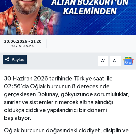
Güncel
Kültür & Sanat
Magazin
30.06.2026 - 21:20
YAYINLANMA
Resmi İlan
Paylaş
-
+
A
A
Sağlık & Yaşam
30 Haziran 2026 tarihinde Türkiye saati ile
02:56’da Oğlak burcunun 8 derecesinde
Siyaset
gerçekleşen Dolunay, gökyüzünde sorumluluklar,
sınırlar ve sistemlerin mercek altına alındığı
Spor
oldukça ciddi ve yapılandırıcı bir dönemi
başlatıyor.
Oğlak burcunun doğasındaki ciddiyet, disiplin ve