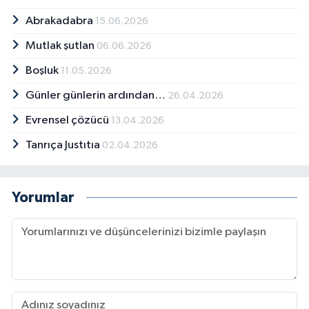
Abrakadabra
15.06.2026
Mutlak şutlan
06.06.2026
Boşluk
11.05.2026
Günler günlerin ardından…
26.04.2026
Evrensel çözücü
13.04.2026
Tanrıça Justıtıa
02.04.2026
Yorumlar