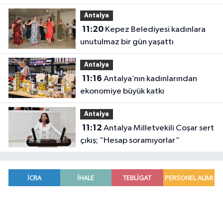
altına aldı
Antalya
11:20
Kepez Belediyesi kadınlara
unutulmaz bir gün yaşattı
Antalya
11:16
Antalya’nın kadınlarından
ekonomiye büyük katkı
Antalya
11:12
Antalya Milletvekili Coşar sert
çıkış; “Hesap soramıyorlar”