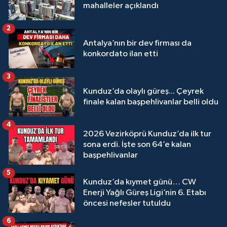
mahalleler açıklandı
2
Antalya’nın bir dev firması da
konkordato ilan etti
3
Kunduz’da olaylı güreş... Çeyrek
finale kalan başpehlivanlar belli oldu
4
2026 Vezirköprü Kunduz’da ilk tur
sona erdi. İşte son 64’e kalan
başpehlivanlar
5
Kunduz’da kıymet günü… CW
Enerji Yağlı Güreş Ligi’nin 6. Etabı
öncesi nefesler tutuldu
6