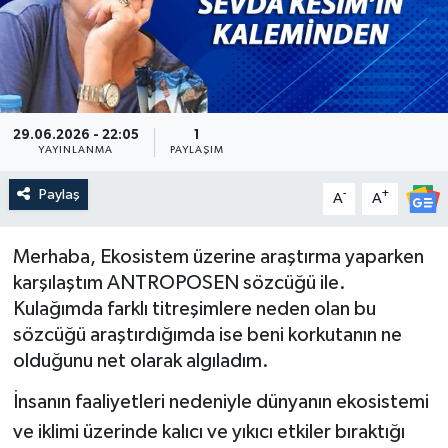
Güncel
Kültür & Sanat
29.06.2026 - 22:05
1
Magazin
YAYINLANMA
PAYLAŞIM
Resmi İlan
Paylaş
-
+
A
A
Sağlık & Yaşam
Merhaba, Ekosistem üzerine araştırma yaparken
karşılaştım ANTROPOSEN sözcüğü ile.
Siyaset
Kulağımda farklı titreşimlere neden olan bu
sözcüğü araştırdığımda ise beni korkutanın ne
Spor
olduğunu net olarak algıladım.
İnsanın faaliyetleri nedeniyle dünyanın ekosistemi
ve iklimi üzerinde kalıcı ve yıkıcı etkiler bıraktığı