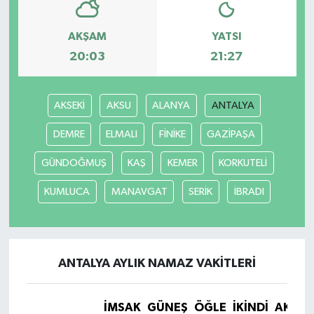
AKŞAM
YATSI
20:03
21:27
AKSEKİ
AKSU
ALANYA
ANTALYA
DEMRE
ELMALI
FİNİKE
GAZİPAŞA
GÜNDOĞMUŞ
KAŞ
KEMER
KORKUTELİ
KUMLUCA
MANAVGAT
SERİK
İBRADI
ANTALYA AYLIK NAMAZ VAKITLERI
İMSAK
GÜNEŞ
ÖĞLE
İKINDI
AKŞA