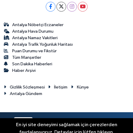
Antalya Nöbetçi Eczaneler
Antalya Hava Durumu
Antalya Namaz Vakitleri
Antalya Trafik Yoğunluk Haritası
Puan Durumu ve Fikstür
Tüm Manşetler
Son Dakika Haberleri
Haber Arşivi
Gizlilik Sözleşmesi
İletişim
Künye
Antalya Gündem
RSS
Copyright © 2024. Her hakkı saklıdır.
En iyi site deneyimi sağlamak için çerezlerden
faydalanıyoruz. Detaylar için lütfen tıklayın.