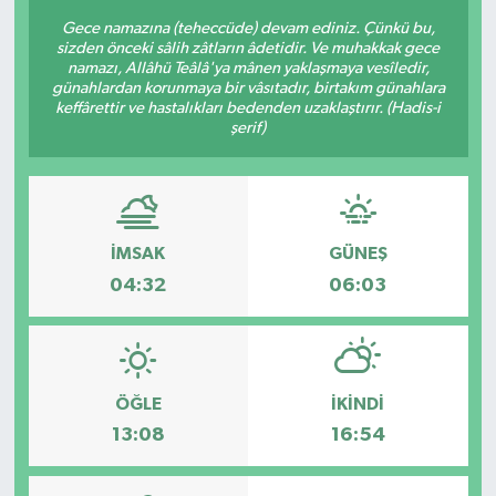
Gece namazına (teheccüde) devam ediniz. Çünkü bu,
Güncel
sizden önceki sâlih zâtların âdetidir. Ve muhakkak gece
namazı, Allâhü Teâlâ'ya mânen yaklaşmaya vesîledir,
günahlardan korunmaya bir vâsıtadır, birtakım günahlara
Kültür & Sanat
keffârettir ve hastalıkları bedenden uzaklaştırır. (Hadis-i
şerif)
Magazin
Resmi İlan
İMSAK
GÜNEŞ
Sağlık & Yaşam
04:32
06:03
Siyaset
Spor
ÖĞLE
İKINDI
13:08
16:54