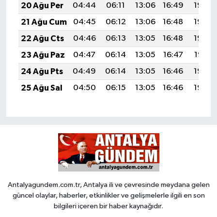
20 Ağu Per
04:44
06:11
13:06
16:49
19:50
21 Ağu Cum
04:45
06:12
13:06
16:48
19:49
22 Ağu Cts
04:46
06:13
13:05
16:48
19:48
23 Ağu Paz
04:47
06:14
13:05
16:47
19:47
24 Ağu Pts
04:49
06:14
13:05
16:46
19:45
25 Ağu Sal
04:50
06:15
13:05
16:46
19:44
Antalyagundem.com.tr, Antalya ili ve çevresinde meydana gelen
güncel olaylar, haberler, etkinlikler ve gelişmelerle ilgili en son
bilgileri içeren bir haber kaynağıdır.