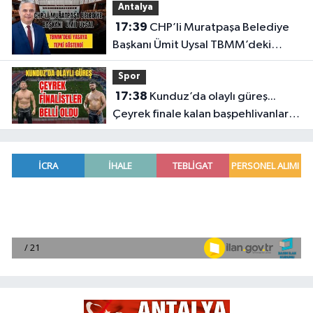
Antalya
17:39
CHP’li Muratpaşa Belediye
Başkanı Ümit Uysal TBMM’deki
yasaya tepki gösterdi
Spor
17:38
Kunduz’da olaylı güreş...
Çeyrek finale kalan başpehlivanlar
belli oldu