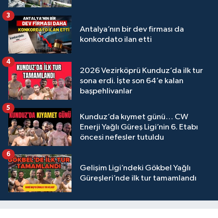
3
Antalya’nın bir dev firması da
konkordato ilan etti
4
2026 Vezirköprü Kunduz’da ilk tur
sona erdi. İşte son 64’e kalan
başpehlivanlar
5
Kunduz’da kıymet günü… CW
Enerji Yağlı Güreş Ligi’nin 6. Etabı
öncesi nefesler tutuldu
6
Gelişim Ligi’ndeki Gökbel Yağlı
Güreşleri’nde ilk tur tamamlandı