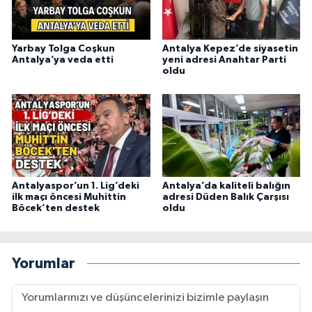
Yarbay Tolga Coşkun
Antalya Kepez’de siyasetin
Antalya’ya veda etti
yeni adresi Anahtar Parti
oldu
Antalyaspor’un 1. Lig’deki
Antalya’da kaliteli balığın
ilk maçı öncesi Muhittin
adresi Düden Balık Çarşısı
Böcek’ten destek
oldu
Yorumlar