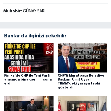
Muhabir:
GÜNAY SARI
Bunlar da ilginizi çekebilir
Finike’de CHP ile Yeni Parti
CHP’li Muratpaşa Belediye
arasında bina gerilimi sona
Başkanı Ümit Uysal
erdi
TBMM’deki yasaya tepki
gösterdi