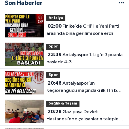
Son Haberler
Antalya
02:00
Finike’de CHP ile Yeni Parti
arasında bina gerilimi sona erdi
Spor
23:39
Antalyaspor 1. Lig’e 3 puanla
başladı: 4-3
Spor
20:46
Antalyaspor’un
Keçiörengücü maçındaki ilk 11'i belli
oldu!
Sağlık & Yaşam
20:28
Gazipaşa Devlet
Hastanesi’nde çalışanların talepleri
masaya yatırıldı