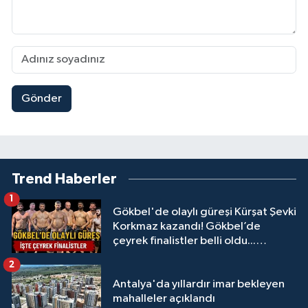
Gönder
Trend Haberler
1
Gökbel'de olaylı güreşi Kürşat Şevki
Korkmaz kazandı! Gökbel’de
çeyrek finalistler belli oldu...
Megastar Ali Gürbüz elendi!
2
Antalya'da yıllardır imar bekleyen
mahalleler açıklandı