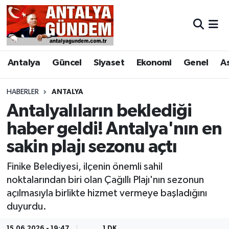
Antalya
Antalya Nöbetçi Eczaneler
Antalya
Güncel
Siyaset
Ekonomi
Genel
A
Asayiş
Antalya Hava Durumu
Bilim & Teknoloji
Antalya Namaz Vakitleri
HABERLER
ANTALYA
Antalyalıların beklediği
Bölge
Antalya Trafik Yoğunluk Haritası
haber geldi! Antalya'nın en
sakin plajı sezonu açtı
EĞİTİM
Süper Lig Puan Durumu ve Fikstür
Finike Belediyesi, ilçenin önemli sahil
Ekonomi
Tüm Manşetler
noktalarından biri olan Çağıllı Plajı'nın sezonun
açılmasıyla birlikte hizmet vermeye başladığını
Genel
Son Dakika Haberleri
duyurdu.
Görüntülü Haber
Haber Arşivi
15.06.2026 - 19:47
1 DK