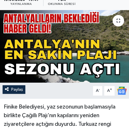
YAYINLANMA
OKUNMA SÜRESI
Güncel
Kültür & Sanat
Magazin
Resmi İlan
Sağlık & Yaşam
Siyaset
Paylaş
-
+
A
A
Spor
Finike Belediyesi, yaz sezonunun başlamasıyla
birlikte Çağıllı Plajı'nın kapılarını yeniden
ziyaretçilere açtığını duyurdu. Turkuaz rengi