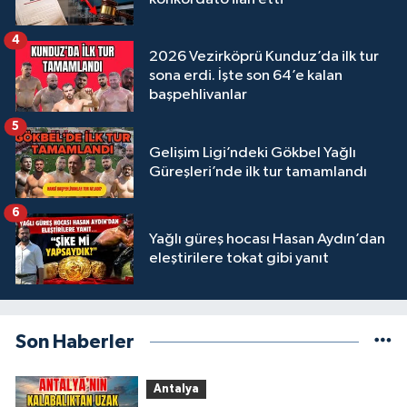
4
2026 Vezirköprü Kunduz’da ilk tur
sona erdi. İşte son 64’e kalan
başpehlivanlar
5
Gelişim Ligi’ndeki Gökbel Yağlı
Güreşleri’nde ilk tur tamamlandı
6
Yağlı güreş hocası Hasan Aydın’dan
eleştirilere tokat gibi yanıt
Son Haberler
Antalya