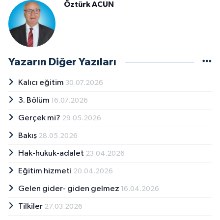
Öztürk ACUN
Yazarın Diğer Yazıları
Kalıcı eğitim
30.07.2026
3. Bölüm
16.07.2026
Gerçek mi?
29.05.2026
Bakış
28.05.2026
Hak-hukuk-adalet
23.04.2026
Eğitim hizmeti
20.04.2026
Gelen gider- giden gelmez
16.04.2026
Tilkiler
27.03.2026