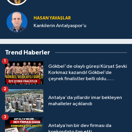
HASAN YAVAŞLAR
Kankilerin Antalyaspor’u
Trend Haberler
1
Gökbel'de olaylı güreşi Kürşat Şevki
Korkmaz kazandı! Gökbel’de
çeyrek finalistler belli oldu...
Megastar Ali Gürbüz elendi!
2
Antalya'da yıllardır imar bekleyen
mahalleler açıklandı
3
Antalya’nın bir dev firması da
konkordato ilan etti