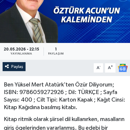
Güncel
Kültür & Sanat
Magazin
20.05.2026 - 22:15
1
YAYINLANMA
PAYLAŞIM
Resmi İlan
Paylaş
-
+
A
A
Sağlık & Yaşam
Ben Yüksel Mert Atatürk'ten Özür Diliyorum;
Siyaset
ISBN: 9786059272926 ; Dil: TÜRKÇE ; Sayfa
Spor
Sayısı: 400 ; Cilt Tipi: Karton Kapak ; Kağıt Cinsi:
Kitap Kağıdına basılmış kitabı.
Kitap ritmik olarak şiirsel dil kullanırken, masalların
giriş ögelerinden yararlanmış. Bu edebi bir