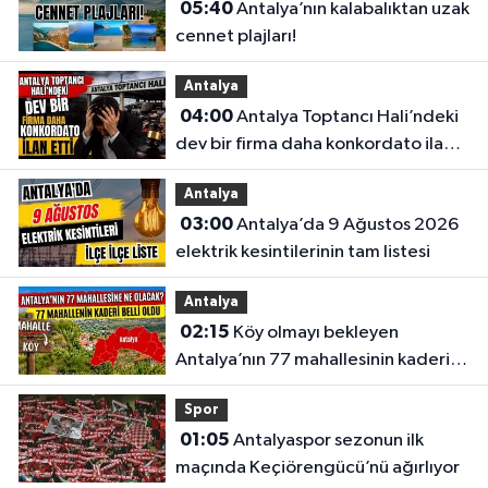
05:40
Antalya’nın kalabalıktan uzak
cennet plajları!
Antalya
04:00
Antalya Toptancı Hali’ndeki
dev bir firma daha konkordato ilan
etti
Antalya
03:00
Antalya’da 9 Ağustos 2026
elektrik kesintilerinin tam listesi
Antalya
02:15
Köy olmayı bekleyen
Antalya’nın 77 mahallesinin kaderi
belli oldu
Spor
01:05
Antalyaspor sezonun ilk
maçında Keçiörengücü’nü ağırlıyor