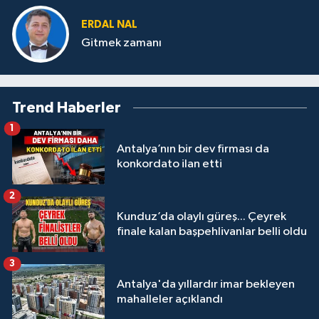
ERDAL NAL
Gitmek zamanı
Trend Haberler
1
Antalya’nın bir dev firması da
konkordato ilan etti
2
Kunduz’da olaylı güreş... Çeyrek
finale kalan başpehlivanlar belli oldu
3
Antalya'da yıllardır imar bekleyen
mahalleler açıklandı