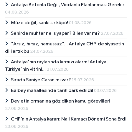
Antalya Betonla Değil, Vicdanla Planlanması Gerekir
04.08.2026
Müze değil, sanki sır küpü!
01.08.2026
Şehirde muhtar ne iş yapar? Bilen var mı?
27.07.2026
"Arsız, hırsız, namussuz"... Antalya CHP'de siyasetin
dili artık bu
24.07.2026
Antalya'nın raylarında kırmızı alarm! Antalya,
Türkiye'nin vitrini...
21.07.2026
Sırada Saniye Caran mı var?
15.07.2026
Balbey mahallesinde tarih park edildi!
03.07.2026
Devletin ormanına göz diken kamu görevlileri
27.06.2026
CHP’nin Antalya kararı: Nail Kamacı Dönemi Sona Erdi
23.06.2026