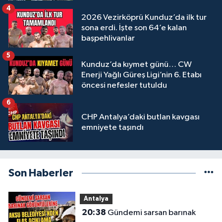
4
2026 Vezirköprü Kunduz’da ilk tur
sona erdi. İşte son 64’e kalan
başpehlivanlar
5
Kunduz’da kıymet günü… CW
Enerji Yağlı Güreş Ligi’nin 6. Etabı
öncesi nefesler tutuldu
6
CHP Antalya’daki butlan kavgası
emniyete taşındı
Son Haberler
Antalya
20:38
Gündemi sarsan barınak