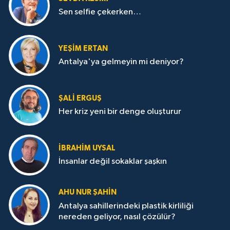
Sen selfie çekerken…
YEŞIM ERTAN
Antalya'ya gelmeyin mi deniyor?
ŞALI ERGUŞ
Her kriz yeni bir denge oluşturur
İBRAHIM UYSAL
İnsanlar değil sokaklar şaşkın
AHU NUR ŞAHIN
Antalya sahillerindeki plastik kirliliği
nereden geliyor, nasıl çözülür?