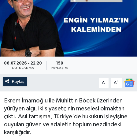
Güncel
Kültür & Sanat
Magazin
Resmi İlan
06.07.2026 - 22:20
159
YAYINLANMA
PAYLAŞIM
Sağlık & Yaşam
Paylaş
-
+
A
A
Siyaset
Ekrem İmamoğlu ile Muhittin Böcek üzerinden
Spor
yürüyen algı, iki siyasetçinin meselesi olmaktan
çıktı. Asıl tartışma, Türkiye'de hukukun işleyişine
duyulan güven ve adaletin toplum nezdindeki
karşılığıdır.