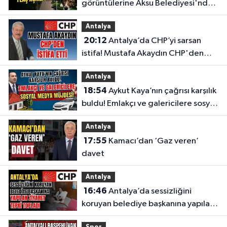
görüntülerine Aksu Belediyesi'nden
flaş açıklama
Antalya
20:12
Antalya’da CHP’yi sarsan
istifa! Mustafa Akaydın CHP'den
istifa etti
Antalya
18:54
Aykut Kaya’nın çağrısı karşılık
buldu! Emlakçı ve galericilere sosyal
medya müjdesi
Antalya
17:55
Kamacı’dan ‘Gaz veren’
davet
Antalya
16:46
Antalya’da sessizliğini
koruyan belediye başkanına yapılan
ziyaret tepki topladı