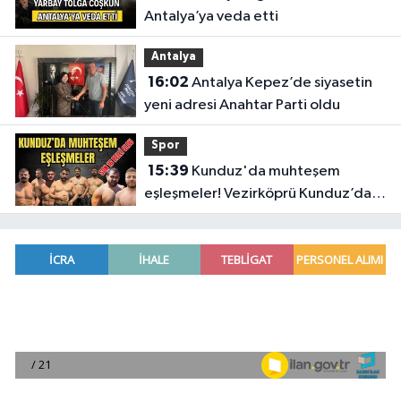
Antalya’ya veda etti
Antalya
16:02
Antalya Kepez’de siyasetin
yeni adresi Anahtar Parti oldu
Spor
15:39
Kunduz'da muhteşem
eşleşmeler! Vezirköprü Kunduz’da
nefesler tutuldu, son 16 belli oldu