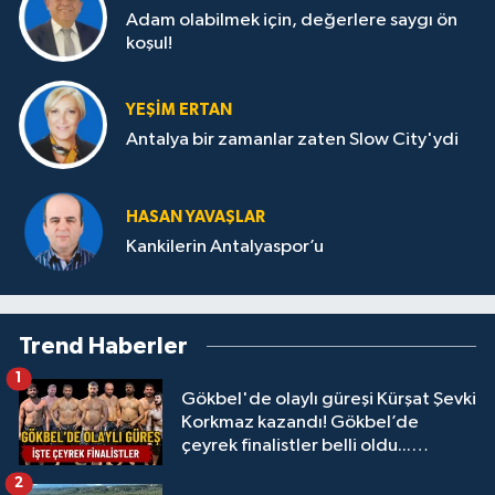
Adam olabilmek için, değerlere saygı ön
koşul!
YEŞIM ERTAN
Antalya bir zamanlar zaten Slow City'ydi
HASAN YAVAŞLAR
Kankilerin Antalyaspor’u
Trend Haberler
1
Gökbel'de olaylı güreşi Kürşat Şevki
Korkmaz kazandı! Gökbel’de
çeyrek finalistler belli oldu...
Megastar Ali Gürbüz elendi!
2