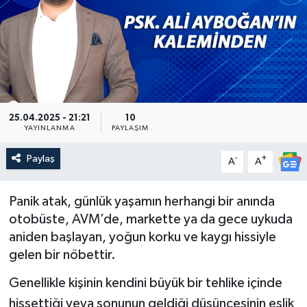
Güncel
Kültür & Sanat
Magazin
25.04.2025 - 21:21
10
Resmi İlan
YAYINLANMA
PAYLAŞIM
Paylaş
-
+
A
A
Sağlık & Yaşam
Siyaset
Panik atak, günlük yaşamın herhangi bir anında
otobüste, AVM’de, markette ya da gece uykuda
Spor
aniden başlayan, yoğun korku ve kaygı hissiyle
gelen bir nöbettir.
Genellikle kişinin kendini büyük bir tehlike içinde
hissettiği veya sonunun geldiği düşüncesinin eşlik