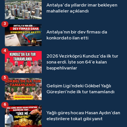
Antalya'da yıllardır imar bekleyen
mahalleler açıklandı
3
Antalya’nın bir dev firması da
konkordato ilan etti
4
2026 Vezirköprü Kunduz’da ilk tur
sona erdi. İşte son 64’e kalan
başpehlivanlar
5
Gelişim Ligi’ndeki Gökbel Yağlı
Güreşleri’nde ilk tur tamamlandı
6
Yağlı güreş hocası Hasan Aydın’dan
eleştirilere tokat gibi yanıt