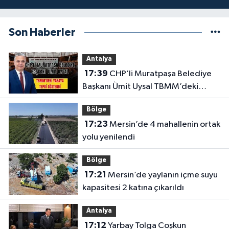
Son Haberler
Antalya
17:39
CHP’li Muratpaşa Belediye
Başkanı Ümit Uysal TBMM’deki
yasaya tepki gösterdi
Bölge
17:23
Mersin’de 4 mahallenin ortak
yolu yenilendi
Bölge
17:21
Mersin’de yaylanın içme suyu
kapasitesi 2 katına çıkarıldı
Antalya
17:12
Yarbay Tolga Coşkun