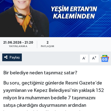
Güncel
Kültür & Sanat
Magazin
21.06.2026 - 21:20
2
Resmi İlan
YAYINLANMA
PAYLAŞIM
Paylaş
-
+
A
A
Sağlık & Yaşam
Siyaset
Bir belediye neden taşınmaz satar?
Bu soru, geçtiğimiz günlerde Resmi Gazete’de
Spor
yayımlanan ve Kepez Belediyesi'nin yaklaşık 152
milyon lira muhammen bedelle 7 taşınmazını
satışa çıkardığını duyurmasının ardından