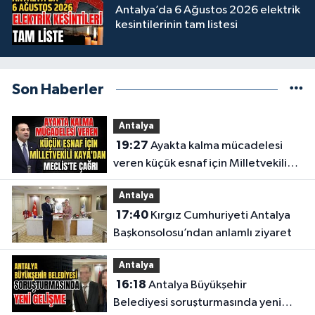
Antalya’da 6 Ağustos 2026 elektrik
kesintilerinin tam listesi
Son Haberler
Antalya
19:27
Ayakta kalma mücadelesi
veren küçük esnaf için Milletvekili
Kaya'dan Meclis'te çağrı
Antalya
17:40
Kırgız Cumhuriyeti Antalya
Başkonsolosu’ndan anlamlı ziyaret
Antalya
16:18
Antalya Büyükşehir
Belediyesi soruşturmasında yeni