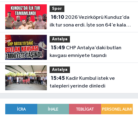
gelişme
Spor
16:10
2026 Vezirköprü Kunduz’da
ilk tur sona erdi. İşte son 64’e kalan
başpehlivanlar
Antalya
15:49
CHP Antalya’daki butlan
kavgası emniyete taşındı
Antalya
15:45
Kadir Kumbul istek ve
talepleri yerinde dinledi