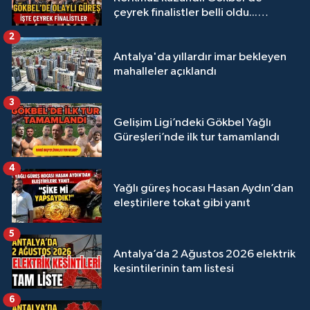
çeyrek finalistler belli oldu...
Megastar Ali Gürbüz elendi!
2
Antalya'da yıllardır imar bekleyen
mahalleler açıklandı
3
Gelişim Ligi’ndeki Gökbel Yağlı
Güreşleri’nde ilk tur tamamlandı
4
Yağlı güreş hocası Hasan Aydın’dan
eleştirilere tokat gibi yanıt
5
Antalya’da 2 Ağustos 2026 elektrik
kesintilerinin tam listesi
6