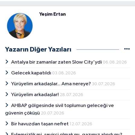
Yeşim Ertan
Yazarın Diğer Yazıları
Antalya bir zamanlar zaten Slow City'ydi
06.08.2026
Gelecek kapatıldı
03.08.2026
Yürüyelim arkadaşlar... Ama nereye?
30.07.2026
Yürüyelim arkadaşlar!
28.07.2026
AHBAP gölgesinde sivil toplumun geleceği ve
güvenin çöküşü
20.07.2026
Bir havuzdan taşan nefret
12.07.2026
Eylemsizlik mi, seyirci olmak mı, gazımız alındı mı?