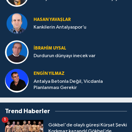
HASAN YAVAŞLAR
Kankilerin Antalyaspor’u
İBRAHIM UYSAL
Durdurun dünyayı inecek var
ENGIN YILMAZ
Antalya Betonla Değil, Vicdanla
Planlanması Gerekir
Trend Haberler
1
Gökbel'de olaylı güreşi Kürşat Şevki
Korkmaz kazandı! Gökbel’de