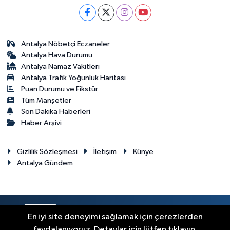
Antalya Nöbetçi Eczaneler
Antalya Hava Durumu
Antalya Namaz Vakitleri
Antalya Trafik Yoğunluk Haritası
Puan Durumu ve Fikstür
Tüm Manşetler
Son Dakika Haberleri
Haber Arşivi
Gizlilik Sözleşmesi
İletişim
Künye
Antalya Gündem
RSS
Copyright © 2024. Her hakkı saklıdır.
En iyi site deneyimi sağlamak için çerezlerden
faydalanıyoruz. Detaylar için lütfen tıklayın.