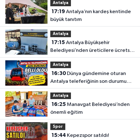
Antalya
17:19
Antalya’nın kardeş kentinde
büyük tanıtım
Antalya
17:15
Antalya Büyükşehir
Belediyesi’nden üreticilere ücretsiz
destek
Antalya
16:30
Dünya gündemine oturan
Antalya teleferiğinin son durumu
belli oldu
Antalya
16:25
Manavgat Belediyesi’nden
önemli eğitim
Spor
15:44
Kepezspor satıldı!