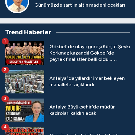
Günümüzde sart’ın altın madeni ocakları
Trend Haberler
1
Gökbel'de olaylı güreşi Kürşat Şevki
Korkmaz kazandı! Gökbel’de
çeyrek finalistler belli oldu...
Megastar Ali Gürbüz elendi!
2
Antalya'da yıllardır imar bekleyen
mahalleler açıklandı
3
Antalya Büyükşehir’de müdür
kadroları kaldırılacak
4