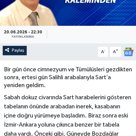
Güncel
Kültür & Sanat
20.06.2026 - 22:30
YAYINLANMA
Magazin
Paylaş
-
+
A
A
Resmi İlan
Bir gün önce cimnezyum ve Tümülüsleri gezdikten
Sağlık & Yaşam
sonra, ertesi gün Salihli arabalarıyla Sart’a
yeniden geldim.
Siyaset
Sabah dokuz civarında Sart harabelerini gösteren
Spor
tabelanın önünde arabadan inerek, kasabanın
içine doğru yürümeye başladım. Biraz sonra eski
İzmir-Ankara yoluna çıkınca benzer bir tabela
daha vardı. Önceki gibi, Güneyde Bozdağlar