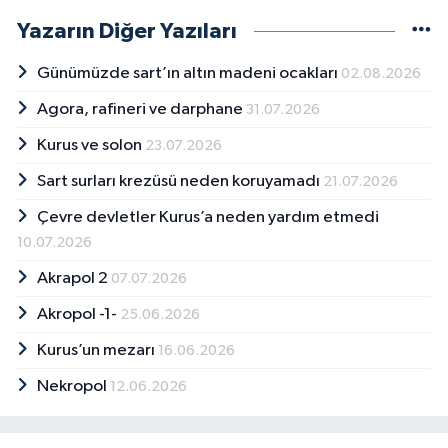
Yazarın Diğer Yazıları
Günümüzde sart’ın altın madeni ocakları
02.08.2026
Agora, rafineri ve darphane
31.07.2026
Kurus ve solon
23.07.2026
Sart surları krezüsü neden koruyamadı
21.07.2026
Çevre devletler Kurus’a neden yardım etmedi
10.07.2026
Akrapol 2
07.07.2026
Akropol -1-
25.06.2026
Kurus’un mezarı
16.06.2026
Nekropol
12.06.2026