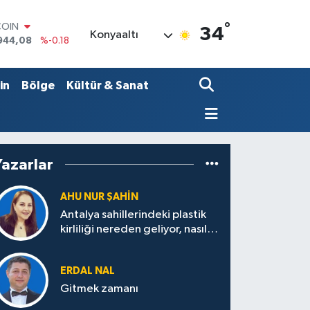
COIN
944,08
%-0.18
°
34
Konyaaltı
LAR
7436
%0.18
RO
2510
%0.32
in
Bölge
Kültür & Sanat
RLİN
4811
%0.38
M ALTIN
0.55
%0.03
T100
779
%-14
Yazarlar
AHU NUR ŞAHIN
Antalya sahillerindeki plastik
kirliliği nereden geliyor, nasıl
çözülür?
ERDAL NAL
Gitmek zamanı