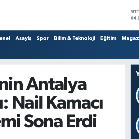
BIT
64.
DO
47,
EU
55,
enel
Asayiş
Spor
Bilim & Teknoloji
Eğitim
Magaz
STE
64,
GRA
666
BİS
13.
nin Antalya
ı: Nail Kamacı
mi Sona Erdi
Z