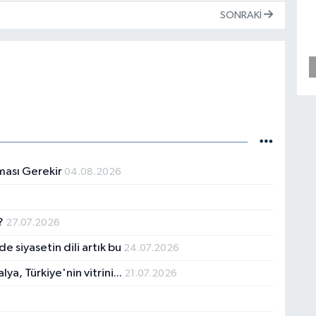
SONRAKI
ması Gerekir
04.08.2026
ı?
27.07.2026
e siyasetin dili artık bu
24.07.2026
ya, Türkiye'nin vitrini...
21.07.2026