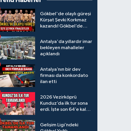
Trend Haberler
Gökbel'de olaylı güreşi
Kürşat Şevki Korkmaz
kazandı! Gökbel’de
çeyrek finalistler belli
oldu... Megastar Ali
Antalya'da yıllardır imar
Gürbüz elendi!
bekleyen mahalleler
açıklandı
Antalya’nın bir dev
firması da konkordato
ilan etti
2026 Vezirköprü
Kunduz’da ilk tur sona
erdi. İşte son 64’e kalan
başpehlivanlar
Gelişim Ligi’ndeki