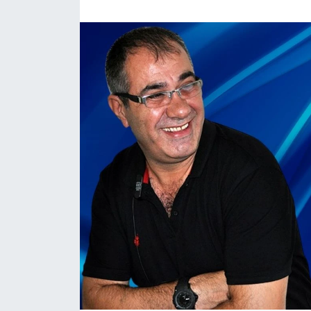
Güncel
Kültür & Sanat
Magazin
Resmi İlan
Sağlık & Yaşam
Siyaset
Spor