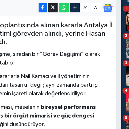
-
+
A
A
1
lantısında alınan kararla Antalya İl
etimi görevden alındı, yerine Hasan
2
dı.
şme, sıradan bir “Görev Değişimi” olarak
tablo.
3
ararlarla Nail Kamacı ve il yönetiminin
dari tasarruf değil; aynı zamanda parti içi
4
in işareti olarak değerlendiriliyor.
anması, meselenin
bireysel performans
ş bir örgüt mimarisi ve güç dengesi
5
ğini düşündürüyor.