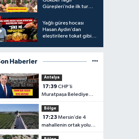
Gökbel Yağlı
Güreşleri’nde ilk tur
tamamlandı
Yağlı güreş hocası
Hasan Aydın’dan
eleştirilere tokat gibi
yanıt
Son Haberler
Antalya
17:39
CHP’li
Muratpaşa Belediye
Başkanı Ümit Uysal
Bölge
TBMM’deki yasaya tepki
17:23
Mersin’de 4
gösterdi
mahallenin ortak yolu
yenilendi