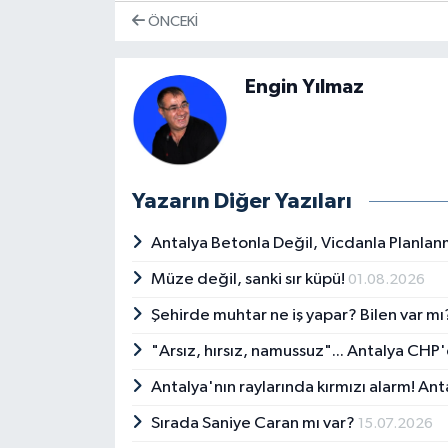
ÖNCEKI
Engin Yılmaz
Yazarın Diğer Yazıları
Antalya Betonla Değil, Vicdanla Planlan
Müze değil, sanki sır küpü!
01.08.2026
Şehirde muhtar ne iş yapar? Bilen var m
"Arsız, hırsız, namussuz"... Antalya CHP'd
Antalya'nın raylarında kırmızı alarm! Antal
Sırada Saniye Caran mı var?
15.07.2026