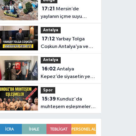
Bölge
17:21
Mersin’de
yaylanın içme suyu
kapasitesi 2 katına
Antalya
çıkarıldı
17:12
Yarbay Tolga
Coşkun Antalya’ya veda
etti
Antalya
16:02
Antalya
Kepez’de siyasetin yeni
adresi Anahtar Parti
Spor
oldu
15:39
Kunduz'da
muhteşem eşleşmeler!
Vezirköprü Kunduz’da
nefesler tutuldu, son 16
belli oldu