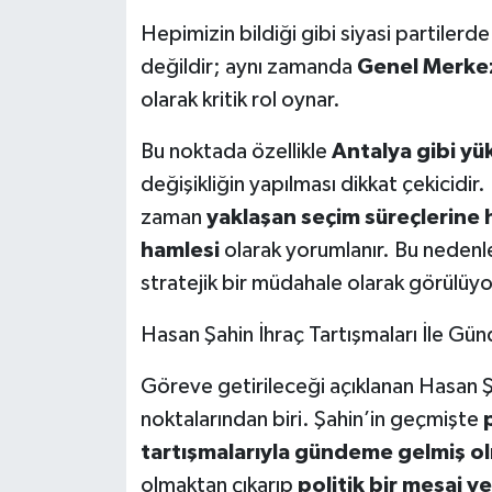
Hepimizin bildiği gibi siyasi partilerde
değildir; aynı zamanda
Genel Merkez
olarak kritik rol oynar.
Bu noktada özellikle
Antalya gibi yü
değişikliğin yapılması dikkat çekicidir
zaman
yaklaşan seçim süreçlerine h
hamlesi
olarak yorumlanır. Bu nedenle
stratejik bir müdahale olarak görülüyo
Hasan Şahin İhraç Tartışmaları İle Gü
Göreve getirileceği açıklanan Hasan Şa
noktalarından biri. Şahin’in geçmişte
p
tartışmalarıyla gündeme gelmiş o
olmaktan çıkarıp
politik bir mesaj ve 