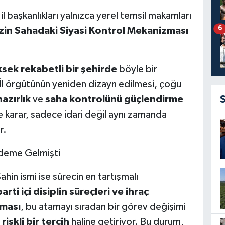
 il başkanlıkları yalnızca yerel temsil makamları
6
in Sahadaki Siyasi Kontrol Mekanizması
ksek rekabetli bir şehirde
böyle bir
. İl örgütünün yeniden dizayn edilmesi, çoğu
azırlık
ve
saha kontrolünü güçlendirme
 karar, sadece idari değil aynı zamanda
r.
ndeme Gelmişti
hin ismi ise sürecin en tartışmalı
arti içi disiplin süreçleri ve ihraç
lması
, bu atamayı sıradan bir görev değişimi
riskli bir tercih
haline getiriyor. Bu durum,