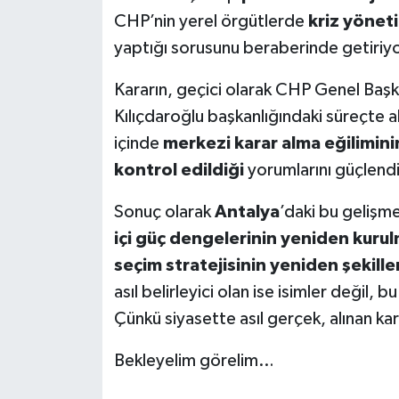
CHP’nin yerel örgütlerde
kriz yönet
yaptığı sorusunu beraberinde getiriyo
Kararın, geçici olarak CHP Genel Başk
Kılıçdaroğlu başkanlığındaki süreçte a
içinde
merkezi karar alma eğilimini
kontrol edildiği
yorumlarını güçlendi
Sonuç olarak
Antalya
’daki bu gelişme
içi güç dengelerinin yeniden kurul
seçim stratejisinin yeniden şekill
asıl belirleyici olan ise isimler değil, 
Çünkü siyasette asıl gerçek, alınan kara
Bekleyelim görelim…