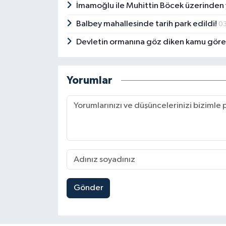
İmamoğlu ile Muhittin Böcek üzerinden 
Balbey mahallesinde tarih park edildi!
0
Devletin ormanına göz diken kamu görev
Yorumlar
Gönder