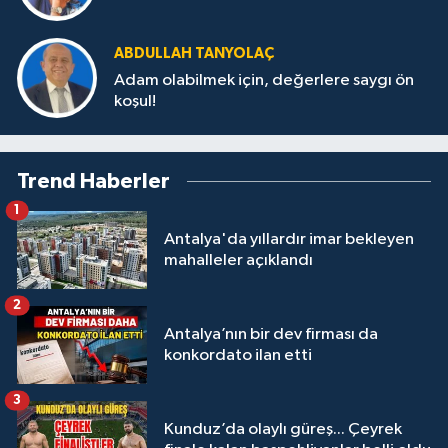
ABDULLAH TANYOLAÇ
Adam olabilmek için, değerlere saygı ön
koşul!
Trend Haberler
1
Antalya'da yıllardır imar bekleyen
mahalleler açıklandı
2
Antalya’nın bir dev firması da
konkordato ilan etti
3
Kunduz’da olaylı güreş... Çeyrek