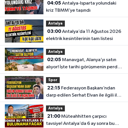
04:05
Antalya-Isparta yolundaki
kriz TBMM’ye taşındı
Antalya
03:00
Antalya’da 11 Ağustos 2026
elektrik kesintilerinin tam listesi
Antalya
02:05
Manavgat, Alanya’yı satın
alıyor! İşte tarihi görüşmenin perde
arkası
Spor
22:15
Federasyon Başkanı’ndan
darp edilen Serhat Elvan ile ilgili ilk
açıklama
Antalya
21:00
Müteahhitten çarpıcı
tavsiye! Antalya’da 6 ay sonra bu