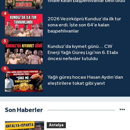
finale kalan başpehlivanlar belli oldu
4
2026 Vezirköprü Kunduz’da ilk tur
sona erdi. İşte son 64’e kalan
başpehlivanlar
5
Kunduz’da kıymet günü… CW
Enerji Yağlı Güreş Ligi’nin 6. Etabı
öncesi nefesler tutuldu
6
Yağlı güreş hocası Hasan Aydın’dan
eleştirilere tokat gibi yanıt
Son Haberler
Antalya