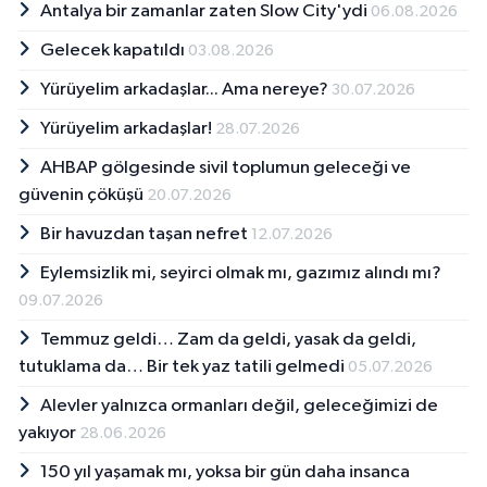
Antalya bir zamanlar zaten Slow City'ydi
06.08.2026
Gelecek kapatıldı
03.08.2026
Yürüyelim arkadaşlar... Ama nereye?
30.07.2026
Yürüyelim arkadaşlar!
28.07.2026
AHBAP gölgesinde sivil toplumun geleceği ve
güvenin çöküşü
20.07.2026
Bir havuzdan taşan nefret
12.07.2026
Eylemsizlik mi, seyirci olmak mı, gazımız alındı mı?
09.07.2026
Temmuz geldi… Zam da geldi, yasak da geldi,
tutuklama da… Bir tek yaz tatili gelmedi
05.07.2026
Alevler yalnızca ormanları değil, geleceğimizi de
yakıyor
28.06.2026
150 yıl yaşamak mı, yoksa bir gün daha insanca