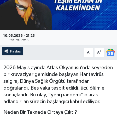
Güncel
Kültür & Sanat
Magazin
10.05.2026 - 21:25
YAYINLANMA
Resmi İlan
Paylaş
-
+
A
A
Sağlık & Yaşam
2026 Mayıs ayında Atlas Okyanusu’nda seyreden
bir kruvaziyer gemisinde başlayan Hantavirüs
Siyaset
salgını, Dünya Sağlık Örgütü tarafından
doğrulandı. Beş vaka tespit edildi, üçü ölümle
Spor
sonuçlandı. Bu olay, “yeni pandemi” olarak
adlandırılan sürecin başlangıcı kabul ediliyor.
Neden Bir Teknede Ortaya Çıktı?