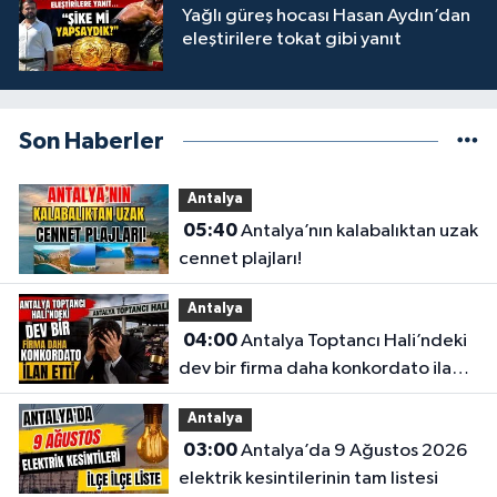
Yağlı güreş hocası Hasan Aydın’dan
eleştirilere tokat gibi yanıt
Son Haberler
Antalya
05:40
Antalya’nın kalabalıktan uzak
cennet plajları!
Antalya
04:00
Antalya Toptancı Hali’ndeki
dev bir firma daha konkordato ilan
etti
Antalya
03:00
Antalya’da 9 Ağustos 2026
elektrik kesintilerinin tam listesi