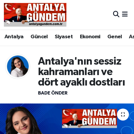
Antalya
Antalya Nöbetçi Eczaneler
Antalya
Güncel
Siyaset
Ekonomi
Genel
A
Asayiş
Antalya Hava Durumu
Bilim & Teknoloji
Antalya Namaz Vakitleri
Antalya'nın sessiz
Bölge
Antalya Trafik Yoğunluk Haritası
kahramanları ve
dört ayaklı dostları
EĞİTİM
Süper Lig Puan Durumu ve Fikstür
BADE ÖNDER
Ekonomi
Tüm Manşetler
Genel
Son Dakika Haberleri
Görüntülü Haber
Haber Arşivi