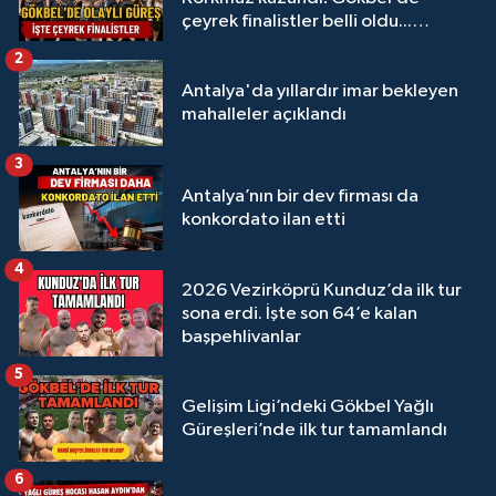
çeyrek finalistler belli oldu...
Megastar Ali Gürbüz elendi!
2
Antalya'da yıllardır imar bekleyen
mahalleler açıklandı
3
Antalya’nın bir dev firması da
konkordato ilan etti
4
2026 Vezirköprü Kunduz’da ilk tur
sona erdi. İşte son 64’e kalan
başpehlivanlar
5
Gelişim Ligi’ndeki Gökbel Yağlı
Güreşleri’nde ilk tur tamamlandı
6