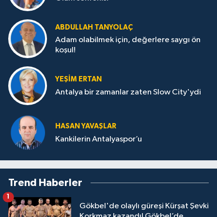
ABDULLAH TANYOLAÇ
Adam olabilmek için, değerlere saygı ön
koşul!
YEŞIM ERTAN
Antalya bir zamanlar zaten Slow City'ydi
HASAN YAVAŞLAR
Kankilerin Antalyaspor’u
Trend Haberler
1
Gökbel'de olaylı güreşi Kürşat Şevki
Korkmaz kazandı! Gökbel’de