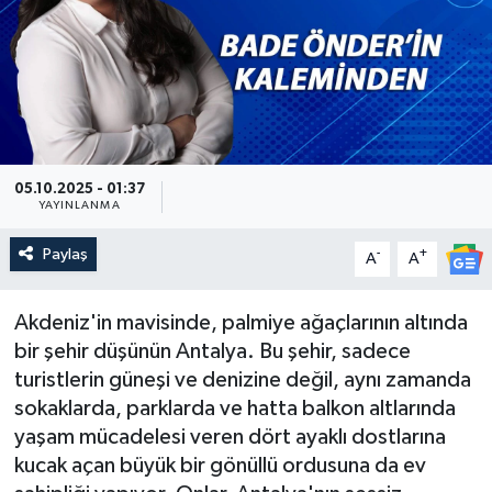
Güncel
Kültür & Sanat
Magazin
05.10.2025 - 01:37
Resmi İlan
YAYINLANMA
Paylaş
-
+
A
A
Sağlık & Yaşam
Siyaset
Akdeniz'in mavisinde, palmiye ağaçlarının altında
bir şehir düşünün Antalya. Bu şehir, sadece
Spor
turistlerin güneşi ve denizine değil, aynı zamanda
sokaklarda, parklarda ve hatta balkon altlarında
yaşam mücadelesi veren dört ayaklı dostlarına
kucak açan büyük bir gönüllü ordusuna da ev