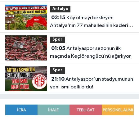
Antalya
02:15
Köy olmayı bekleyen
Antalya’nın 77 mahallesinin kaderi
belli oldu
Spor
01:05
Antalyaspor sezonun ilk
maçında Keçiörengücü’nü ağırlıyor
Spor
21:10
Antalyaspor'un stadyumunun
yeni ismi belli oldu!