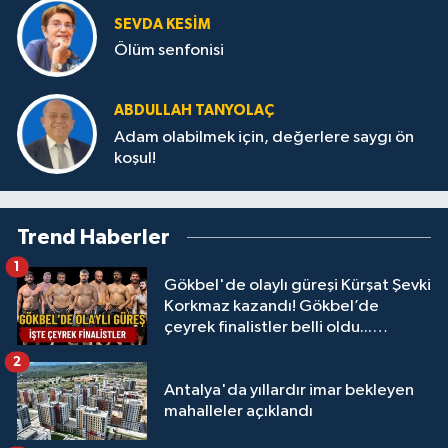
SEVDA KESİM
Ölüm senfonisi
ABDULLAH TANYOLAÇ
Adam olabilmek için, değerlere saygı ön
koşul!
Trend Haberler
1
Gökbel'de olaylı güreşi Kürşat Şevki
Korkmaz kazandı! Gökbel’de
çeyrek finalistler belli oldu...
Megastar Ali Gürbüz elendi!
2
Antalya'da yıllardır imar bekleyen
mahalleler açıklandı