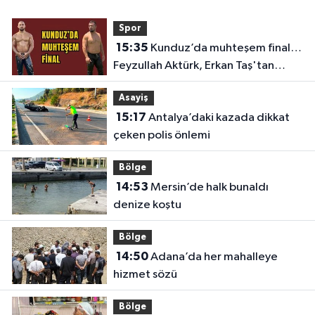
Spor
15:35
Kunduz’da muhteşem final…
Feyzullah Aktürk, Erkan Taş'tan
Kırkpınar'ın rövanşını aldı
Asayiş
15:17
Antalya’daki kazada dikkat
çeken polis önlemi
Bölge
14:53
Mersin’de halk bunaldı
denize koştu
Bölge
14:50
Adana’da her mahalleye
hizmet sözü
Bölge