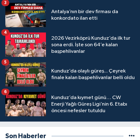
3
Antalya’nın bir dev firması da
konkordato ilan etti
4
2026 Vezirköprü Kunduz’da ilk tur
sona erdi. İşte son 64’e kalan
başpehlivanlar
5
Kunduz’da olaylı güreş... Çeyrek
finale kalan başpehlivanlar belli oldu
6
Kunduz’da kıymet günü… CW
Enerji Yağlı Güreş Ligi’nin 6. Etabı
öncesi nefesler tutuldu
Son Haberler