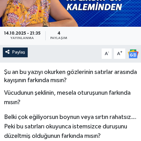
Güncel
Kültür & Sanat
14.10.2025 - 21:35
4
YAYINLANMA
PAYLAŞIM
Magazin
Paylaş
-
+
A
A
Resmi İlan
Şu an bu yazıyı okurken gözlerinin satırlar arasında
Sağlık & Yaşam
kayışının farkında mısın?
Siyaset
Vücudunun şeklinin, mesela oturuşunun farkında
mısın?
Spor
Belki çok eğiliyorsun boynun veya sırtın rahatsız…
Peki bu satırları okuyunca istemsizce duruşunu
düzeltmiş olduğunun farkında mısın?