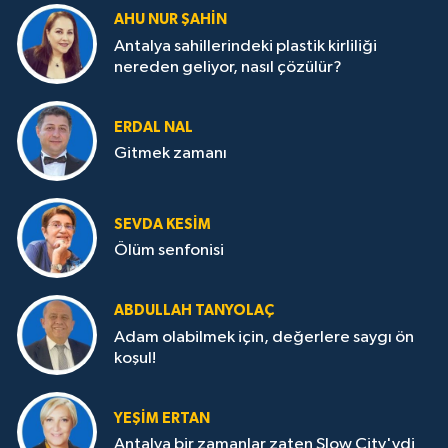
AHU NUR ŞAHIN
Antalya sahillerindeki plastik kirliliği
nereden geliyor, nasıl çözülür?
ERDAL NAL
Gitmek zamanı
SEVDA KESİM
Ölüm senfonisi
ABDULLAH TANYOLAÇ
Adam olabilmek için, değerlere saygı ön
koşul!
YEŞIM ERTAN
Antalya bir zamanlar zaten Slow City'ydi