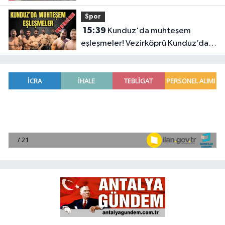
Spor
15:39
Kunduz'da muhteşem
eşleşmeler! Vezirköprü Kunduz’da
nefesler tutuldu, son 16 belli oldu