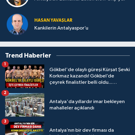
HASAN YAVAŞLAR
Kankilerin Antalyaspor’u
Trend Haberler
1
Gökbel'de olaylı güreşi Kürşat Şevki
Korkmaz kazandı! Gökbel’de
çeyrek finalistler belli oldu...
Megastar Ali Gürbüz elendi!
2
Antalya'da yıllardır imar bekleyen
mahalleler açıklandı
3
Antalya’nın bir dev firması da