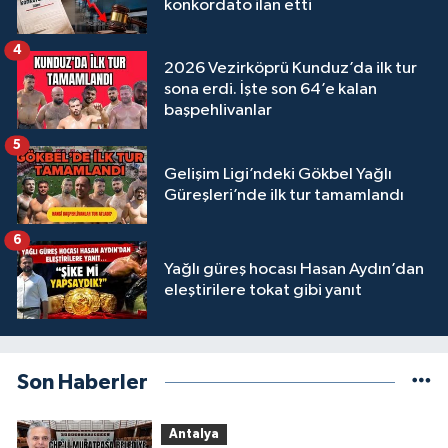
konkordato ilan etti
4
2026 Vezirköprü Kunduz’da ilk tur
sona erdi. İşte son 64’e kalan
başpehlivanlar
5
Gelişim Ligi’ndeki Gökbel Yağlı
Güreşleri’nde ilk tur tamamlandı
6
Yağlı güreş hocası Hasan Aydın’dan
eleştirilere tokat gibi yanıt
Son Haberler
Antalya