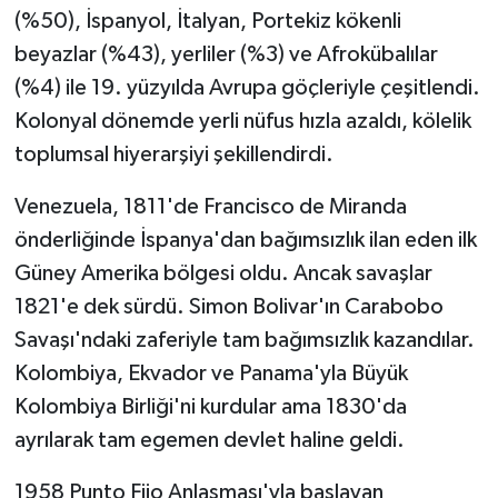
(%50), İspanyol, İtalyan, Portekiz kökenli
beyazlar (%43), yerliler (%3) ve Afrokübalılar
(%4) ile 19. yüzyılda Avrupa göçleriyle çeşitlendi.
Kolonyal dönemde yerli nüfus hızla azaldı, kölelik
toplumsal hiyerarşiyi şekillendirdi.
Venezuela, 1811'de Francisco de Miranda
önderliğinde İspanya'dan bağımsızlık ilan eden ilk
Güney Amerika bölgesi oldu. Ancak savaşlar
1821'e dek sürdü. Simon Bolivar'ın Carabobo
Savaşı'ndaki zaferiyle tam bağımsızlık kazandılar.
Kolombiya, Ekvador ve Panama'yla Büyük
Kolombiya Birliği'ni kurdular ama 1830'da
ayrılarak tam egemen devlet haline geldi.
1958 Punto Fijo Anlaşması'yla başlayan