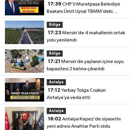
17:39
CHP’li Muratpaşa Belediye
Başkanı Ümit Uysal TBMM’deki
yasaya tepki gösterdi
Bölge
17:23
Mersin’de 4 mahallenin ortak
yolu yenilendi
Bölge
17:21
Mersin’de yaylanın içme suyu
kapasitesi 2 katına çıkarıldı
Antalya
17:12
Yarbay Tolga Coşkun
Antalya’ya veda etti
Antalya
16:02
Antalya Kepez’de siyasetin
yeni adresi Anahtar Parti oldu