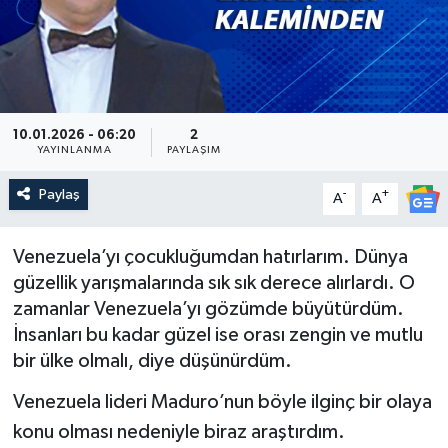
Güncel
Kültür & Sanat
10.01.2026 - 06:20
2
Magazin
YAYINLANMA
PAYLAŞIM
Resmi İlan
Paylaş
-
+
A
A
Sağlık & Yaşam
Venezuela’yı çocukluğumdan hatırlarım. Dünya
güzellik yarışmalarında sık sık derece alırlardı. O
Siyaset
zamanlar Venezuela’yı gözümde büyütürdüm.
İnsanları bu kadar güzel ise orası zengin ve mutlu
Spor
bir ülke olmalı, diye düşünürdüm.
Venezuela lideri Maduro’nun böyle ilginç bir olaya
konu olması nedeniyle biraz araştırdım.