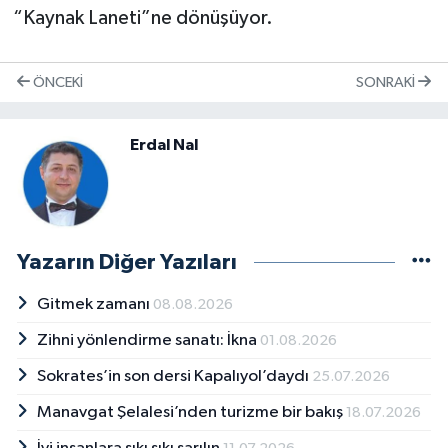
“Kaynak Laneti”ne dönüşüyor.
ÖNCEKI
SONRAKI
Erdal Nal
Yazarın Diğer Yazıları
Gitmek zamanı
08.08.2026
Zihni yönlendirme sanatı: İkna
01.08.2026
Sokrates’in son dersi Kapalıyol’daydı
25.07.2026
Manavgat Şelalesi’nden turizme bir bakış
18.07.2026