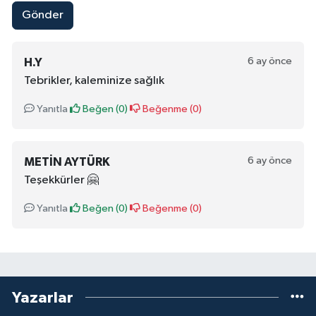
Gönder
6 ay önce
H.Y
Tebrikler, kaleminize sağlık
Yanıtla
Beğen (
0
)
Beğenme (
0
)
6 ay önce
METIN AYTÜRK
Teşekkürler 🤗
Yanıtla
Beğen (
0
)
Beğenme (
0
)
Yazarlar