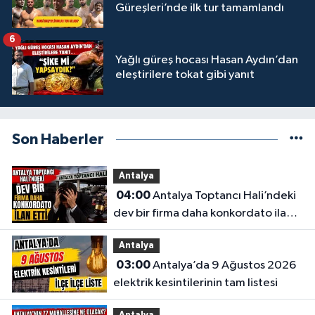
Güreşleri’nde ilk tur tamamlandı
6
Yağlı güreş hocası Hasan Aydın’dan
eleştirilere tokat gibi yanıt
Son Haberler
Antalya
04:00
Antalya Toptancı Hali’ndeki
dev bir firma daha konkordato ilan
etti
Antalya
03:00
Antalya’da 9 Ağustos 2026
elektrik kesintilerinin tam listesi