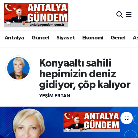
Antalya
Antalya Nöbetçi Eczaneler
Antalya
Güncel
Siyaset
Ekonomi
Genel
A
Asayiş
Antalya Hava Durumu
Bilim & Teknoloji
Antalya Namaz Vakitleri
Konyaaltı sahili
Bölge
Antalya Trafik Yoğunluk Haritası
hepimizin deniz
gidiyor, çöp kalıyor
EĞİTİM
Süper Lig Puan Durumu ve Fikstür
YEŞIM ERTAN
Ekonomi
Tüm Manşetler
Genel
Son Dakika Haberleri
Görüntülü Haber
Haber Arşivi