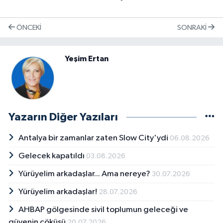
ÖNCEKI
SONRAKI
Yeşim Ertan
Yazarın Diğer Yazıları
Antalya bir zamanlar zaten Slow City'ydi
06.08.2026
Gelecek kapatıldı
03.08.2026
Yürüyelim arkadaşlar... Ama nereye?
30.07.2026
Yürüyelim arkadaşlar!
28.07.2026
AHBAP gölgesinde sivil toplumun geleceği ve
güvenin çöküşü
20.07.2026