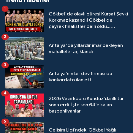
Trend Haberler
1
Gökbel'de olaylı güreşi Kürşat Şevki
Korkmaz kazandı! Gökbel’de
çeyrek finalistler belli oldu...
Megastar Ali Gürbüz elendi!
2
Antalya'da yıllardır imar bekleyen
mahalleler açıklandı
3
Antalya’nın bir dev firması da
konkordato ilan etti
4
2026 Vezirköprü Kunduz’da ilk tur
sona erdi. İşte son 64’e kalan
başpehlivanlar
5
Gelişim Ligi’ndeki Gökbel Yağlı