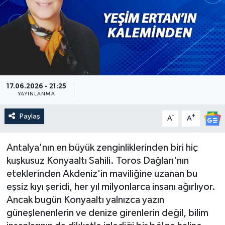
Güncel
Kültür & Sanat
Magazin
17.06.2026 - 21:25
Resmi İlan
YAYINLANMA
Paylaş
-
+
A
A
Sağlık & Yaşam
Siyaset
Antalya'nın en büyük zenginliklerinden biri hiç
kuşkusuz Konyaaltı Sahili. Toros Dağları'nın
Spor
eteklerinden Akdeniz'in maviliğine uzanan bu
eşsiz kıyı şeridi, her yıl milyonlarca insanı ağırlıyor.
Ancak bugün Konyaaltı yalnızca yazın
güneşlenenlerin ve denize girenlerin değil, bilim