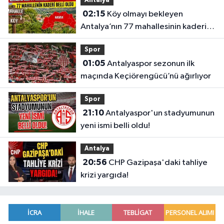
Antalya
02:15
Köy olmayı bekleyen
Antalya’nın 77 mahallesinin kaderi
belli oldu
Spor
01:05
Antalyaspor sezonun ilk
maçında Keçiörengücü’nü ağırlıyor
Spor
21:10
Antalyaspor'un stadyumunun
yeni ismi belli oldu!
Antalya
20:56
CHP Gazipaşa'daki tahliye
krizi yargıda!