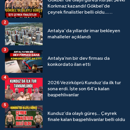
Gökbel'de olaylı güreşi Kürşat Şevki
Korkmaz kazandı! Gökbel’de
çeyrek finalistler belli oldu...
Megastar Ali Gürbüz elendi!
2
Antalya'da yıllardır imar bekleyen
mahalleler açıklandı
3
Antalya’nın bir dev firması da
konkordato ilan etti
4
2026 Vezirköprü Kunduz’da ilk tur
sona erdi. İşte son 64’e kalan
başpehlivanlar
5
Kunduz’da olaylı güreş... Çeyrek
finale kalan başpehlivanlar belli oldu