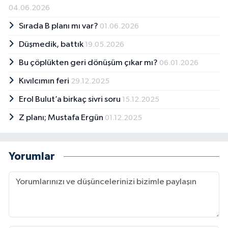
04.06.2026
Sırada B planı mı var?
01.06.2026
Düşmedik, battık
19.05.2026
Bu çöplükten geri dönüşüm çıkar mı?
06.01.2026
Kıvılcımın feri
29.12.2025
Erol Bulut’a birkaç sivri soru
15.12.2025
Z planı; Mustafa Ergün
01.12.2025
Yorumlar