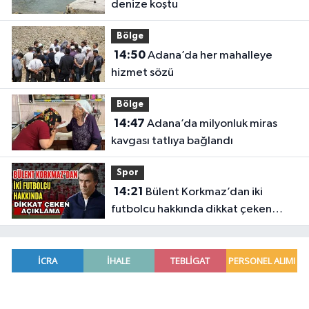
denize koştu
Bölge
14:50
Adana’da her mahalleye
hizmet sözü
Bölge
14:47
Adana’da milyonluk miras
kavgası tatlıya bağlandı
Spor
14:21
Bülent Korkmaz’dan iki
futbolcu hakkında dikkat çeken
açıklama