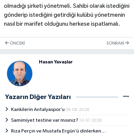
olmadığı şirketi yönetmeli. Sahibi olarak istediğini
gönderip istediğini getirdiği kulübü yönetmenin
nasıl bir marifet olduğunu herkese ispatlamalı.
ÖNCEKI
SONRAKI
Hasan Yavaşlar
Yazarın Diğer Yazıları
Kankilerin Antalyaspor’u
06.08.2026
Samimiyet testine var mısınız?
14.07.2026
Rıza Perçin ve Mustafa Ergün’ü dinlerken…