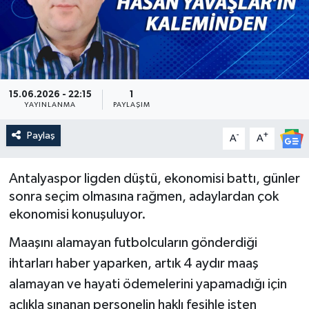
Güncel
Kültür & Sanat
Magazin
15.06.2026 - 22:15
1
YAYINLANMA
PAYLAŞIM
Resmi İlan
Paylaş
-
+
A
A
Sağlık & Yaşam
Antalyaspor ligden düştü, ekonomisi battı, günler
sonra seçim olmasına rağmen, adaylardan çok
Siyaset
ekonomisi konuşuluyor.
Spor
Maaşını alamayan futbolcuların gönderdiği
ihtarları haber yaparken, artık 4 aydır maaş
alamayan ve hayati ödemelerini yapamadığı için
açlıkla sınanan personelin haklı fesihle işten