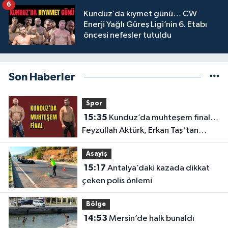
6
Kunduz’da kıymet günü… CW
Enerji Yağlı Güreş Ligi’nin 6. Etabı
öncesi nefesler tutuldu
Son Haberler
Spor
15:35
Kunduz’da muhteşem final…
Feyzullah Aktürk, Erkan Taş'tan
Kırkpınar'ın rövanşını aldı
Asayiş
15:17
Antalya’daki kazada dikkat
çeken polis önlemi
Bölge
14:53
Mersin’de halk bunaldı