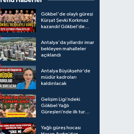
Trend Haberler
Gökbel'de olaylı güreşi
Kürşat Şevki Korkmaz
kazandı! Gökbel’de
çeyrek finalistler belli
oldu... Megastar Ali
Antalya'da yıllardır imar
Gürbüz elendi!
bekleyen mahalleler
açıklandı
Antalya Büyükşehir’de
müdür kadroları
kaldırılacak
Gelişim Ligi’ndeki
Gökbel Yağlı
Güreşleri’nde ilk tur
tamamlandı
Yağlı güreş hocası