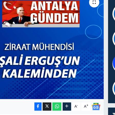
-
+
A
A