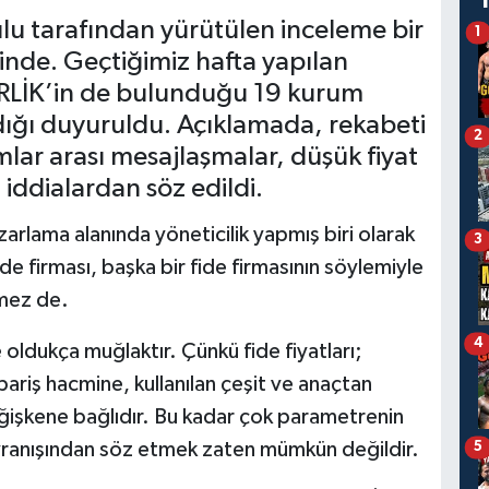
lu tarafından yürütülen inceleme bir
1
de. Geçtiğimiz hafta yapılan
BİRLİK’in de bulunduğu 19 kurum
dığı duyuruldu. Açıklamada, rekabeti
2
lar arası mesajlaşmalar, düşük fiyat
 iddialardan söz edildi.
zarlama alanında yöneticilik yapmış biri olarak
3
ide firması, başka bir fide firmasının söylemiyle
emez de.
4
 oldukça muğlaktır. Çünkü fide fiyatları;
pariş hacmine, kullanılan çeşit ve anaçtan
işkene bağlıdır. Bu kadar çok parametrenin
davranışından söz etmek zaten mümkün değildir.
5