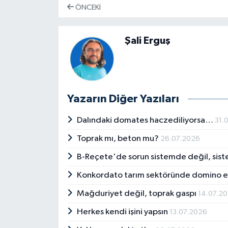
ÖNCEKI
Şali Erguş
Yazarın Diğer Yazıları
Dalındaki domates haczediliyorsa…
31.
Toprak mı, beton mu?
26.07.2026
B-Reçete'de sorun sistemde değil, sis
Konkordato tarım sektöründe domino et
Mağduriyet değil, toprak gaspı
14.07.2
Herkes kendi işini yapsın
13.07.2026