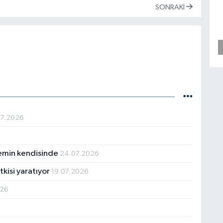
SONRAKI
07.2026
temin kendisinde
24.07.2026
kisi yaratıyor
19.07.2026
026