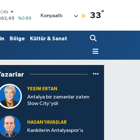
COIN
°
33
Konyaaltı
602,05
%0.69
LAR
6006
%0.06
RO
in
Bölge
Kültür & Sanat
0250
%0.02
RLİN
2398
%0.2
M ALTIN
3.94
%0.32
T100
Yazarlar
768
%48
YEŞIM ERTAN
Antalya bir zamanlar zaten
Slow City'ydi
HASAN YAVAŞLAR
Kankilerin Antalyaspor’u