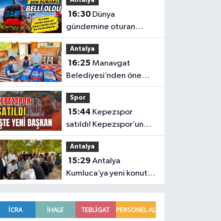
Antalya
üreticilere ücretsiz
16:30
Dünya
destek
gündemine oturan
Antalya teleferiğinin
Antalya
son durumu belli oldu
16:25
Manavgat
Belediyesi’nden önemli
eğitim
Spor
15:44
Kepezspor
satıldı! Kepezspor’un
yeni başkanı kim? İşte
Antalya
yeni başkan
15:29
Antalya
Kumluca’ya yeni konut
müjdesi