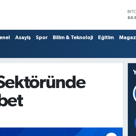
BIT
64.
DO
47,
EU
enel
Asayiş
Spor
Bilim & Teknoloji
Eğitim
Magaz
55,
STE
64,
GRA
651
BİS
 Sektöründe
13.
bet