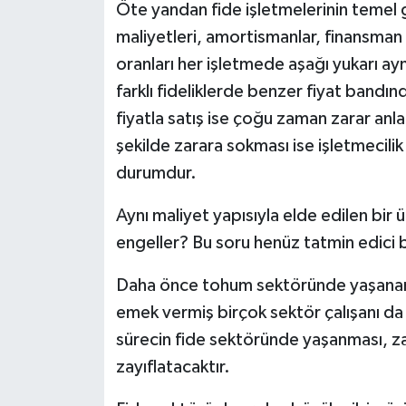
Öte yandan fide işletmelerinin temel gi
maliyetleri, amortismanlar, finansman gi
oranları her işletmede aşağı yukarı aynı
farklı fideliklerde benzer fiyat bandı
fiyatla satış ise çoğu zaman zarar anlamı
şekilde zarara sokması ise işletmecili
durumdur.
Aynı maliyet yapısıyla elde edilen bir ü
engeller? Bu soru henüz tatmin edici b
Daha önce tohum sektöründe yaşanan i
emek vermiş birçok sektör çalışanı da 
sürecin fide sektöründe yaşanması, za
zayıflatacaktır.