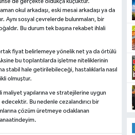
rünse de gerçekte oldukça küçüktür.
zaman okul arkadaşı, eski mesai arkadaşı ya da
rdır. Aynı sosyal çevrelerde bulunmaları, bir
ğaldır. Bu durum tek başına rekabet ihlali
rtak fiyat belirlemeye yönelik net ya da örtülü
ine bu toplantılarda işletme niteliklerinin
a stabil hale getirilebileceği, hastalıklarla nasıl
kli olmuştur.
 maliyet yapılarına ve stratejilerine uygun
decektir. Bu nedenle cezalandırıcı bir
runlarına çözüm üretmeye odaklanan
 kanaatindeyim.