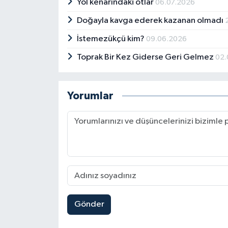
Yol kenarındaki otlar
06.07.2026
Doğayla kavga ederek kazanan olmadı
İstemezükçü kim?
09.06.2026
Toprak Bir Kez Giderse Geri Gelmez
02.
Yorumlar
Gönder