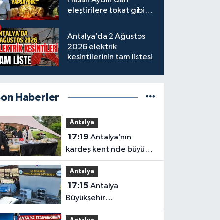
Hasan Aydın’dan
eleştirilere tokat gibi
yanıt
Antalya’da 2 Ağustos
2026 elektrik
kesintilerinin tam listesi
Son Haberler
Antalya
17:19
Antalya’nın
kardeş kentinde büyük
tanıtım
Antalya
17:15
Antalya
Büyükşehir
Belediyesi’nden