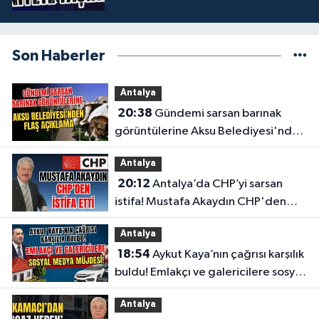
Son Haberler
Antalya
20:38
Gündemi sarsan barınak
görüntülerine Aksu Belediyesi'nden
flaş açıklama
Antalya
20:12
Antalya’da CHP’yi sarsan
istifa! Mustafa Akaydın CHP'den
istifa etti
Antalya
18:54
Aykut Kaya’nın çağrısı karşılık
buldu! Emlakçı ve galericilere sosyal
medya müjdesi
Antalya