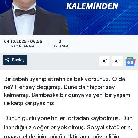
Güncel
Kültür & Sanat
04.10.2025 - 06:56
2
Magazin
YAYINLANMA
PAYLAŞIM
Resmi İlan
Paylaş
-
+
A
A
Sağlık & Yaşam
Bir sabah uyanıp etrafınıza bakıyorsunuz. O da
ne? Her şey değişmiş. Düne dair hiçbir şey
Siyaset
kalmamış. Bambaşka bir dünya ve yeni bir yaşam
ile karşı karşıyasınız.
Spor
Dünün güçlü yöneticileri ortadan kaybolmuş. Dün
inandığınız değerler yok olmuş. Sosyal statülerin,
maaş gelirlerinin, gücün, iktidarın, güvenliğin,