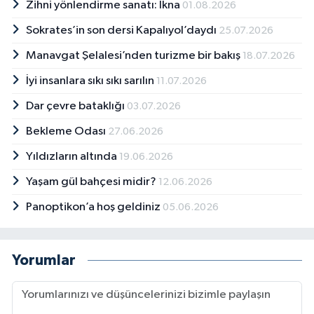
Zihni yönlendirme sanatı: İkna
01.08.2026
Sokrates’in son dersi Kapalıyol’daydı
25.07.2026
Manavgat Şelalesi’nden turizme bir bakış
18.07.2026
İyi insanlara sıkı sıkı sarılın
11.07.2026
Dar çevre bataklığı
03.07.2026
Bekleme Odası
27.06.2026
Yıldızların altında
19.06.2026
Yaşam gül bahçesi midir?
12.06.2026
Panoptikon’a hoş geldiniz
05.06.2026
Yorumlar