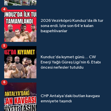
4
2026 Vezirköprü Kunduz’da ilk tur
sona erdi. İşte son 64’e kalan
başpehlivanlar
5
Kunduz’da kıymet günü… CW
Enerji Yağlı Güreş Ligi’nin 6. Etabı
öncesi nefesler tutuldu
6
CHP Antalya’daki butlan kavgası
emniyete taşındı