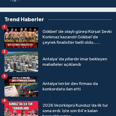
Trend Haberler
1
Gökbel'de olaylı güreşi Kürşat Şevki
Korkmaz kazandı! Gökbel’de
çeyrek finalistler belli oldu...
Megastar Ali Gürbüz elendi!
2
Antalya'da yıllardır imar bekleyen
mahalleler açıklandı
3
Antalya’nın bir dev firması da
konkordato ilan etti
4
2026 Vezirköprü Kunduz’da ilk tur
sona erdi. İşte son 64’e kalan