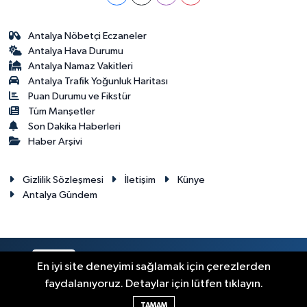
Antalya Nöbetçi Eczaneler
Antalya Hava Durumu
Antalya Namaz Vakitleri
Antalya Trafik Yoğunluk Haritası
Puan Durumu ve Fikstür
Tüm Manşetler
Son Dakika Haberleri
Haber Arşivi
Gizlilik Sözleşmesi
İletişim
Künye
Antalya Gündem
RSS
Copyright © 2024. Her hakkı saklıdır.
En iyi site deneyimi sağlamak için çerezlerden
faydalanıyoruz. Detaylar için lütfen tıklayın.
Haber Yazılımı:
TE Bilişim
TAMAM