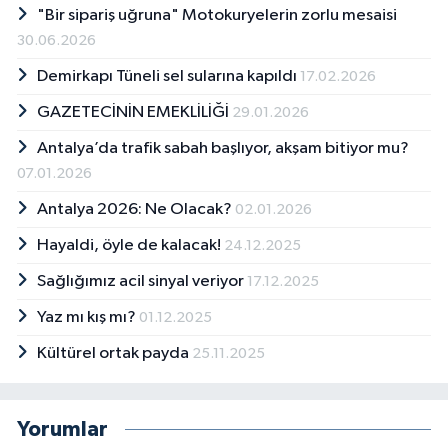
"Bir sipariş uğruna" Motokuryelerin zorlu mesaisi
30.06.2026
Demirkapı Tüneli sel sularına kapıldı
17.02.2026
GAZETECİNİN EMEKLİLİĞİ
29.01.2026
Antalya’da trafik sabah başlıyor, akşam bitiyor mu?
07.01.2026
Antalya 2026: Ne Olacak?
02.01.2026
Hayaldi, öyle de kalacak!
24.12.2025
Sağlığımız acil sinyal veriyor
17.12.2025
Yaz mı kış mı?
01.12.2025
Kültürel ortak payda
25.11.2025
Yorumlar