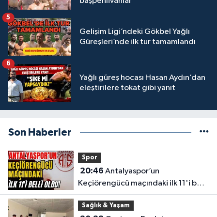
başpehlivanlar
5
Gelişim Ligi’ndeki Gökbel Yağlı
Güreşleri’nde ilk tur tamamlandı
6
Yağlı güreş hocası Hasan Aydın’dan
eleştirilere tokat gibi yanıt
Son Haberler
Spor
20:46
Antalyaspor’un
Keçiörengücü maçındaki ilk 11'i belli
oldu!
Sağlık & Yaşam