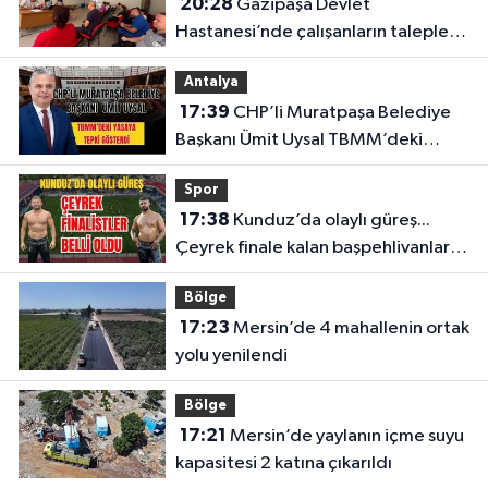
20:28
Gazipaşa Devlet
Hastanesi’nde çalışanların talepleri
masaya yatırıldı
Antalya
17:39
CHP’li Muratpaşa Belediye
Başkanı Ümit Uysal TBMM’deki
yasaya tepki gösterdi
Spor
17:38
Kunduz’da olaylı güreş...
Çeyrek finale kalan başpehlivanlar
belli oldu
Bölge
17:23
Mersin’de 4 mahallenin ortak
yolu yenilendi
Bölge
17:21
Mersin’de yaylanın içme suyu
kapasitesi 2 katına çıkarıldı