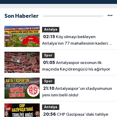
Son Haberler
Antalya
02:15
Köy olmayı bekleyen
Antalya’nın 77 mahallesinin kaderi
belli oldu
Spor
01:05
Antalyaspor sezonun ilk
maçında Keçiörengücü’nü ağırlıyor
Spor
21:10
Antalyaspor'un stadyumunun
yeni ismi belli oldu!
Antalya
20:56
CHP Gazipaşa'daki tahliye