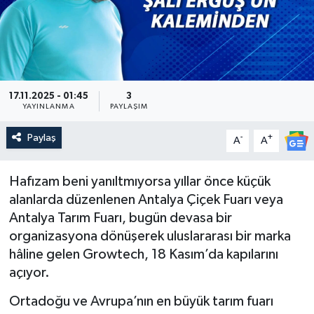
Güncel
Kültür & Sanat
Magazin
17.11.2025 - 01:45
3
YAYINLANMA
PAYLAŞIM
Resmi İlan
Paylaş
-
+
A
A
Sağlık & Yaşam
Hafızam beni yanıltmıyorsa yıllar önce küçük
alanlarda düzenlenen Antalya Çiçek Fuarı veya
Siyaset
Antalya Tarım Fuarı, bugün devasa bir
organizasyona dönüşerek uluslararası bir marka
Spor
hâline gelen Growtech, 18 Kasım’da kapılarını
açıyor.
Ortadoğu ve Avrupa’nın en büyük tarım fuarı