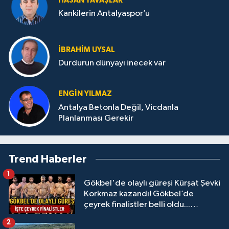
HASAN YAVAŞLAR
Kankilerin Antalyaspor’u
İBRAHIM UYSAL
Durdurun dünyayı inecek var
ENGIN YILMAZ
Antalya Betonla Değil, Vicdanla
Planlanması Gerekir
Trend Haberler
1
Gökbel'de olaylı güreşi Kürşat Şevki
Korkmaz kazandı! Gökbel’de
çeyrek finalistler belli oldu...
Megastar Ali Gürbüz elendi!
2