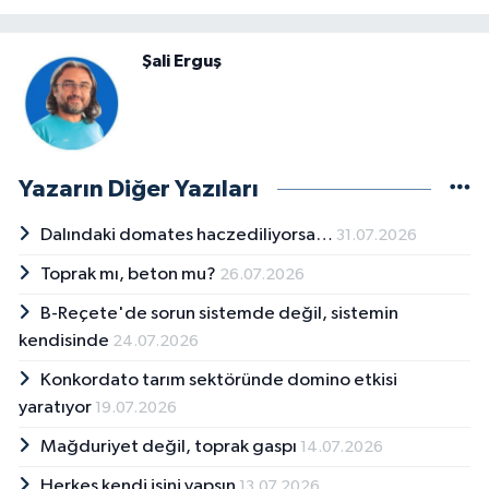
Şali Erguş
Yazarın Diğer Yazıları
Dalındaki domates haczediliyorsa…
31.07.2026
Toprak mı, beton mu?
26.07.2026
B-Reçete'de sorun sistemde değil, sistemin
kendisinde
24.07.2026
Konkordato tarım sektöründe domino etkisi
yaratıyor
19.07.2026
Mağduriyet değil, toprak gaspı
14.07.2026
Herkes kendi işini yapsın
13.07.2026